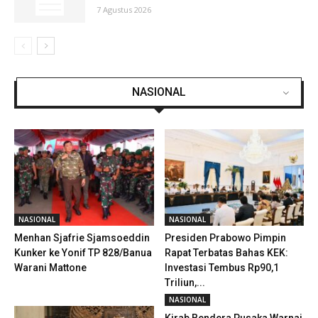
7 Agustus 2026
NASIONAL
NASIONAL
NASIONAL
Menhan Sjafrie Sjamsoeddin
Presiden Prabowo Pimpin
Kunker ke Yonif TP 828/Banua
Rapat Terbatas Bahas KEK:
Warani Mattone
Investasi Tembus Rp90,1
Triliun,...
NASIONAL
Kirab Bendera Pusaka Warnai