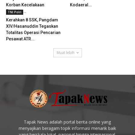
Korban Kecelakaan
Kodaeral...
Pesawat...
TNI Polri
Kerahkan 8 SSK, Pangdam
XIV/Hasanuddin Tegaskan
Totalitas Operasi Pencarian
Pesawat ATR...
Muat lebih
Tapak News adalah portal berita online yang
menyajikan beragam topik informasi menarik baik
yang berskala lokal, nasional hingga internasional.