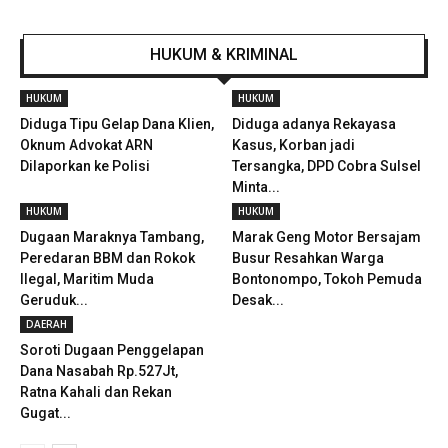
HUKUM & KRIMINAL
HUKUM
HUKUM
Diduga Tipu Gelap Dana Klien,
Diduga adanya Rekayasa
Oknum Advokat ARN
Kasus, Korban jadi
Dilaporkan ke Polisi
Tersangka, DPD Cobra Sulsel
Minta...
HUKUM
HUKUM
Dugaan Maraknya Tambang,
Marak Geng Motor Bersajam
Peredaran BBM dan Rokok
Busur Resahkan Warga
Ilegal, Maritim Muda
Bontonompo, Tokoh Pemuda
Geruduk...
Desak...
DAERAH
Soroti Dugaan Penggelapan
Dana Nasabah Rp.527Jt,
Ratna Kahali dan Rekan
Gugat...