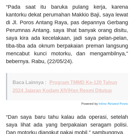
“Pada saat itu baruka pulang kerja, karena
kantorku dekat perumahan Makkio Baji, saya lewat
di Jl. Poros Antang Raya, pas depannya Gerbang
Perumnas Antang. saya lihat banyak orang disitu,
saya kira ada kecelakaan, jadi saya pelan-pelan,
tiba-tiba ada oknum berpakaian preman langsung
mencabut kunci motorku, dan mengambilnya,”
bebernya. Rabu, (22/05/24).
Baca Lainnya :
Program TMMD Ke-120 Tahun
2024 Jajaran Kodam XIV/Hsn Resmi Ditutup
Powered by
Inline Related Posts
“Dan saya baru tahu kalau ada operasi, setelah
saya lihat ada yang berpakaian seragam polisi.
Dan motorku diangkut pakai mobil,” sambungnya.