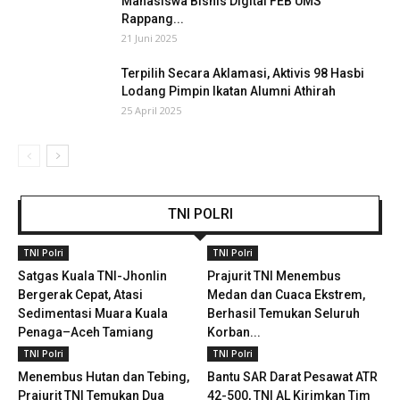
Mahasiswa Bisnis Digital FEB UMS
Rappang...
21 Juni 2025
Terpilih Secara Aklamasi, Aktivis 98 Hasbi
Lodang Pimpin Ikatan Alumni Athirah
25 April 2025
TNI POLRI
TNI Polri
TNI Polri
Satgas Kuala TNI-Jhonlin
Prajurit TNI Menembus
Bergerak Cepat, Atasi
Medan dan Cuaca Ekstrem,
Sedimentasi Muara Kuala
Berhasil Temukan Seluruh
Penaga–Aceh Tamiang
Korban...
TNI Polri
TNI Polri
Menembus Hutan dan Tebing,
Bantu SAR Darat Pesawat ATR
Prajurit TNI Temukan Dua
42-500, TNI AL Kirimkan Tim