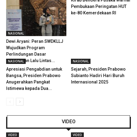
Pembukaan Peringatan HUT
ke-80 Kemerdekaan RI
NASIONAL
Dewi Aryani: Peran SWDKLLJ
Wujudkan Program
Perlindungan Dasar
Kecelakaan Lalu Lintas...
NASIONAL
NASIONAL
Apresiasi Pengabdian untuk
Sejarah, Presiden Prabowo
Bangsa, Presiden Prabowo
Subianto Hadiri Hari Buruh
Anugerahkan Pangkat
Internasional 2025
Istimewa kepada Dua...
VIDEO
VIDEO
VIDEO