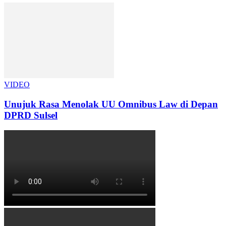
VIDEO
Unujuk Rasa Menolak UU Omnibus Law di Depan
DPRD Sulsel