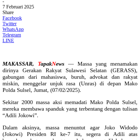
-
7 Februari 2025
Share
Facebook
Twitter
WhatsApp
Telegram
LINE
MAKASSAR,
T
apak
N
ews
— Massa yang menamakan
dirinya Gerakan Rakyat Sulawesi Selatan (GERASS),
gabungan dari mahasiswa, buruh, advokat dan rakyat
miskin, menggelar unjuk rasa (Unras) di depan Mako
Polda Sulsel, Jumat, (07/02/2025).
Sekitar 2000 massa aksi memadati Mako Polda Sulsel,
mereka membawa spanduk yang terbentang dengan tulisan
“Adili Jokowi”.
Dalam aksinya, massa menuntut agar Joko Widodo
(Jokowi) Presiden RI ke-7 itu, segera di Adili atas