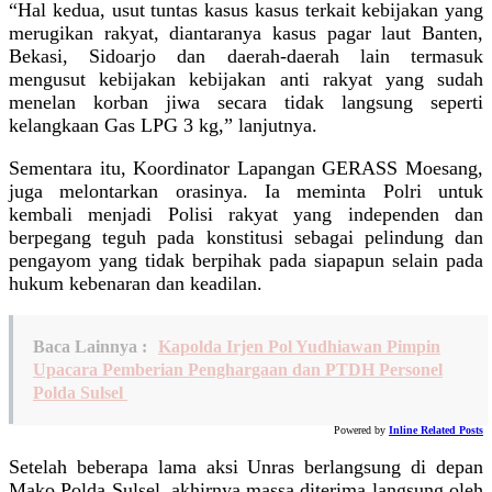
“Hal kedua, usut tuntas kasus kasus terkait kebijakan yang
merugikan rakyat, diantaranya kasus pagar laut Banten,
Bekasi, Sidoarjo dan daerah-daerah lain termasuk
mengusut kebijakan kebijakan anti rakyat yang sudah
menelan korban jiwa secara tidak langsung seperti
kelangkaan Gas LPG 3 kg,” lanjutnya.
Sementara itu, Koordinator Lapangan GERASS Moesang,
juga melontarkan orasinya. Ia meminta Polri untuk
kembali menjadi Polisi rakyat yang independen dan
berpegang teguh pada konstitusi sebagai pelindung dan
pengayom yang tidak berpihak pada siapapun selain pada
hukum kebenaran dan keadilan.
Baca Lainnya :
Kapolda Irjen Pol Yudhiawan Pimpin
Upacara Pemberian Penghargaan dan PTDH Personel
Polda Sulsel
Powered by
Inline Related Posts
Setelah beberapa lama aksi Unras berlangsung di depan
Mako Polda Sulsel, akhirnya massa diterima langsung oleh