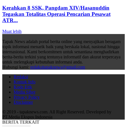
Kerahkan 8 SSK, Pangdam XIV/Hasanuddin
Tegaskan Totalitas Operasi Pencarian Pesawat
ATR...
Muat lebih
Tapak News adalah portal berita online yang menyajikan beragam
topik informasi menarik baik yang berskala lokal, nasional hingga
internasional. Kami berkomitmen untuk senantiasa menghadirkan
berita-berita terkini yang tentunya informatif dan akurat terpercaya
untuk melengkapi kebutuhan informasi anda.
Hubungi kami:
redaksitapaknews@gmail.com
Redaksi
Kontak Info
Kode Etik
Media Siber
Privacy Policy
Disclaimer
© 2019 - tapaknews.com. All Right Reserved. Developed by
PT.Media Ekspos Indonesia
BERITA TERKAIT