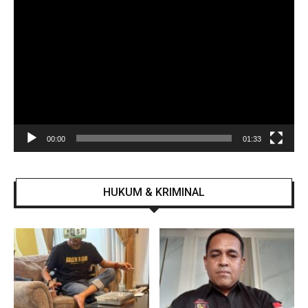
Pemutar
Video
00:00
01:33
HUKUM & KRIMINAL