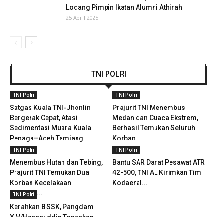
Lodang Pimpin Ikatan Alumni Athirah
25 April 2025
TNI POLRI
TNI Polri
TNI Polri
Satgas Kuala TNI-Jhonlin
Prajurit TNI Menembus
Bergerak Cepat, Atasi
Medan dan Cuaca Ekstrem,
Sedimentasi Muara Kuala
Berhasil Temukan Seluruh
Penaga–Aceh Tamiang
Korban...
TNI Polri
TNI Polri
Menembus Hutan dan Tebing,
Bantu SAR Darat Pesawat ATR
Prajurit TNI Temukan Dua
42-500, TNI AL Kirimkan Tim
Korban Kecelakaan
Kodaeral...
Pesawat...
TNI Polri
Kerahkan 8 SSK, Pangdam
XIV/Hasanuddin Tegaskan