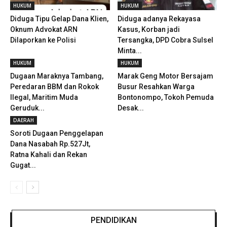
HUKUM
HUKUM
Diduga Tipu Gelap Dana Klien,
Diduga adanya Rekayasa
Oknum Advokat ARN
Kasus, Korban jadi
Dilaporkan ke Polisi
Tersangka, DPD Cobra Sulsel
Minta...
HUKUM
HUKUM
Dugaan Maraknya Tambang,
Marak Geng Motor Bersajam
Peredaran BBM dan Rokok
Busur Resahkan Warga
Ilegal, Maritim Muda
Bontonompo, Tokoh Pemuda
Geruduk...
Desak...
DAERAH
Soroti Dugaan Penggelapan
Dana Nasabah Rp.527Jt,
Ratna Kahali dan Rekan
Gugat...
PENDIDIKAN