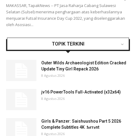
MAKASSAR, TapakNews -- PT Jasa Raharja Cabang Sulawesi
Selatan (Sulsel) menerima penghargaan atas keberhasilannya
menjuarai Futsal Insurance Day Cup 2022, yang diselenggarakan
oleh Asosiasi...
TOPIK TERKINI
Outer Wilds Archaeologist Edition Cracked
Update Tiny Girl Repack 2026
8 Agustus 2026
jv16 PowerTools Full-Activated (x32x64)
8 Agustus 2026
Girls & Panzer: Saishuushou Part 5 2026
Complete Subtitles 4K .t𝐨rr𝐞nt
8 Agustus 2026