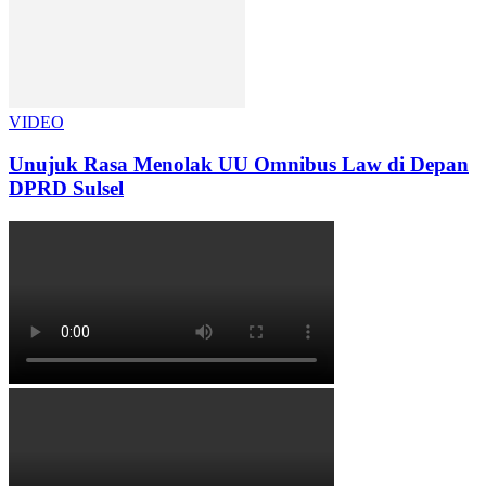
VIDEO
Unujuk Rasa Menolak UU Omnibus Law di Depan
DPRD Sulsel