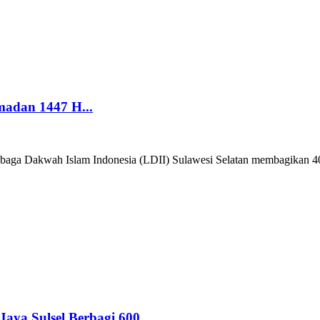
amadan 1447 H...
kwah Islam Indonesia (LDII) Sulawesi Selatan membagikan 400 pak
ya Sulsel Berbagi 600...