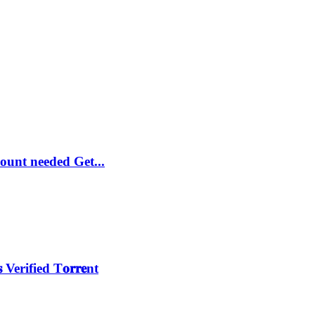
unt needed Gеt...
Verified T𝐨𝐫𝐫𝐞nt