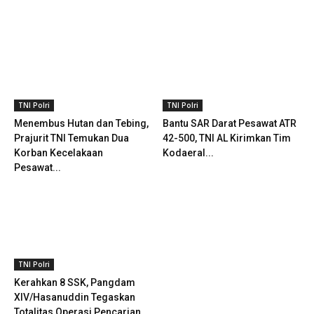
TNI Polri
TNI Polri
Menembus Hutan dan Tebing,
Bantu SAR Darat Pesawat ATR
Prajurit TNI Temukan Dua
42-500, TNI AL Kirimkan Tim
Korban Kecelakaan
Kodaeral...
Pesawat...
TNI Polri
Kerahkan 8 SSK, Pangdam
XIV/Hasanuddin Tegaskan
Totalitas Operasi Pencarian