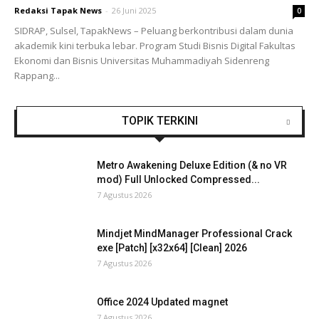
Redaksi Tapak News
-
26 Juni 2025
0
SIDRAP, Sulsel, TapakNews – Peluang berkontribusi dalam dunia
akademik kini terbuka lebar. Program Studi Bisnis Digital Fakultas
Ekonomi dan Bisnis Universitas Muhammadiyah Sidenreng
Rappang...
TOPIK TERKINI
Metro Awakening Deluxe Edition (& no VR
mod) Full Unlocked Compressed...
7 Agustus 2026
Mindjet MindManager Professional Crack
exe [Patch] [x32x64] [Clean] 2026
7 Agustus 2026
Office 2024 Updated magnet
7 Agustus 2026