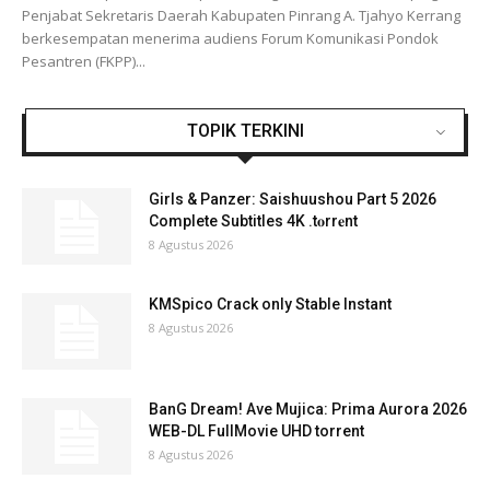
Penjabat Sekretaris Daerah Kabupaten Pinrang A. Tjahyo Kerrang
berkesempatan menerima audiens Forum Komunikasi Pondok
Pesantren (FKPP)...
TOPIK TERKINI
Girls & Panzer: Saishuushou Part 5 2026
Complete Subtitles 4K .t𝐨rr𝐞nt
8 Agustus 2026
KMSpico Crack only Stable Instant
8 Agustus 2026
BanG Dream! Ave Mujica: Prima Aurora 2026
WEB-DL FullMovie UHD torrent
8 Agustus 2026