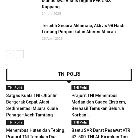
Mahasiswa Bisnis Digital FEB UMS
Rappang...
21 Juni 2025
Terpilih Secara Aklamasi, Aktivis 98 Hasbi
Lodang Pimpin Ikatan Alumni Athirah
25 April 2025
TNI POLRI
TNI Polri
TNI Polri
Satgas Kuala TNI-Jhonlin
Prajurit TNI Menembus
Bergerak Cepat, Atasi
Medan dan Cuaca Ekstrem,
Sedimentasi Muara Kuala
Berhasil Temukan Seluruh
Penaga–Aceh Tamiang
Korban...
TNI Polri
TNI Polri
Menembus Hutan dan Tebing,
Bantu SAR Darat Pesawat ATR
Prajurit TNI Temukan Dua
42-500, TNI AL Kirimkan Tim