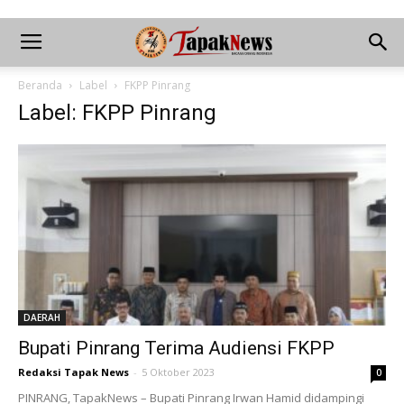
Beranda
Label
FKPP Pinrang
Label: FKPP Pinrang
DAERAH
Bupati Pinrang Terima Audiensi FKPP
Redaksi Tapak News
-
5 Oktober 2023
0
PINRANG, TapakNews – Bupati Pinrang Irwan Hamid didampingi