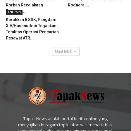
Korban Kecelakaan
Kodaeral...
Pesawat...
TNI Polri
Kerahkan 8 SSK, Pangdam
XIV/Hasanuddin Tegaskan
Totalitas Operasi Pencarian
Pesawat ATR...
Muat lebih
Tapak News adalah portal berita online yang
menyajikan beragam topik informasi menarik baik
yang berskala lokal, nasional hingga internasional.