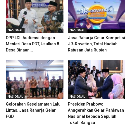
NASIONAL
NASIONAL
DPP LDII Audiensi dengan
Jasa Raharja Gelar Kompetisi
Menteri Desa PDT, Usulkan 8
JR-Rovation, Total Hadiah
Desa Binaan...
Ratusan Juta Rupiah
NASIONAL
NASIONAL
Gelorakan Keselamatan Lalu
Presiden Prabowo
Lintas, Jasa Raharja Gelar
Anugerahkan Gelar Pahlawan
FGD
Nasional kepada Sepuluh
Tokoh Bangsa