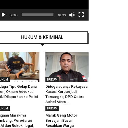
00:00
01:33
HUKUM & KRIMINAL
UKUM
HUKUM
duga Tipu Gelap Dana
Diduga adanya Rekayasa
ien, Oknum Advokat
Kasus, Korban jadi
N Dilaporkan ke Polisi
Tersangka, DPD Cobra
Sulsel Minta...
UKUM
HUKUM
gaan Maraknya
Marak Geng Motor
mbang, Peredaran
Bersajam Busur
M dan Rokok Ilegal,
Resahkan Warga