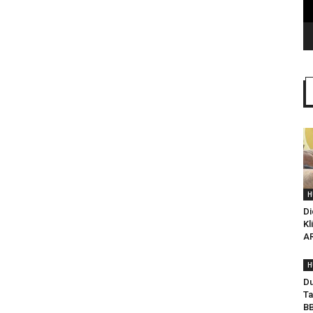
H
Di
Kl
AR
H
Du
Ta
BB