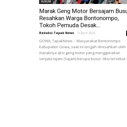
HUKUM
Marak Geng Motor Bersajam Bus
Resahkan Warga Bontonompo,
Tokoh Pemuda Desak...
Redaksi Tapak News
-
9 April 2026
GOWA, TapakNews -- Masyarakat Bontonompo
Kabupaten Gowa, saat ini tengah diresahkan oleh
maraknya aksi geng motor yang menggunakan
senjata tajam (Sajam) berupa busur. Aksi tersebut..