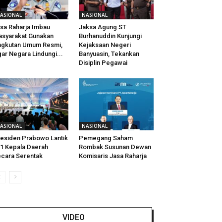
ASIONAL
NASIONAL
sa Raharja Imbau
Jaksa Agung ST
syarakat Gunakan
Burhanuddin Kunjungi
gkutan Umum Resmi,
Kejaksaan Negeri
ar Negara Lindungi...
Banyuasin, Tekankan
Disiplin Pegawai
ASIONAL
NASIONAL
esiden Prabowo Lantik
Pemegang Saham
1 Kepala Daerah
Rombak Susunan Dewan
cara Serentak
Komisaris Jasa Raharja
VIDEO