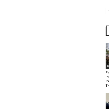
N
P
Pi
Pe
TN