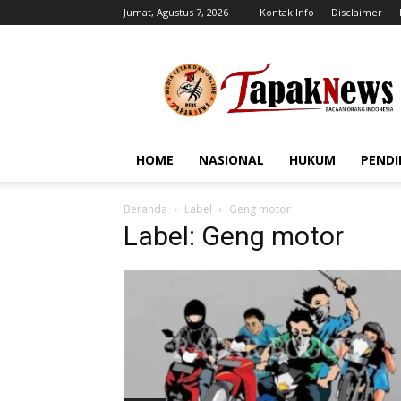
Jumat, Agustus 7, 2026
Kontak Info
Disclaimer
tapaknews.com
HOME
NASIONAL
HUKUM
PENDI
Beranda
Label
Geng motor
Label: Geng motor