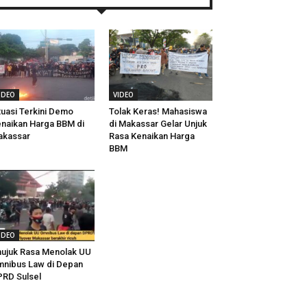
IDEO
VIDEO
tuasi Terkini Demo
Tolak Keras! Mahasiswa
naikan Harga BBM di
di Makassar Gelar Unjuk
akassar
Rasa Kenaikan Harga
BBM
IDEO
ujuk Rasa Menolak UU
nibus Law di Depan
RD Sulsel