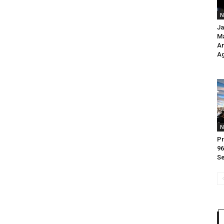
N
Ja
Ma
An
Ag
N
Pr
96
Se