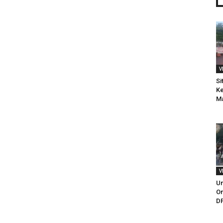
V
Si
Ke
M
V
Un
Om
DP