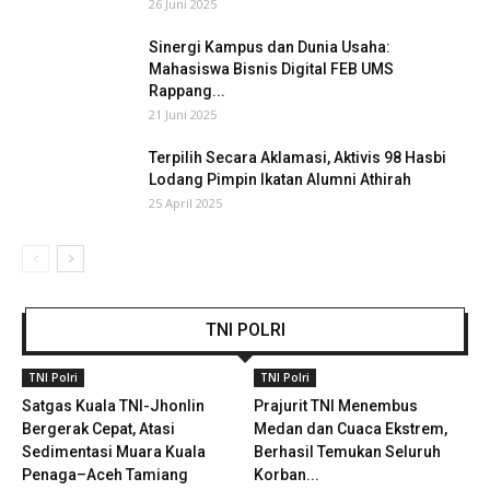
26 Juni 2025
Sinergi Kampus dan Dunia Usaha:
Mahasiswa Bisnis Digital FEB UMS
Rappang...
21 Juni 2025
Terpilih Secara Aklamasi, Aktivis 98 Hasbi
Lodang Pimpin Ikatan Alumni Athirah
25 April 2025
TNI POLRI
TNI Polri
TNI Polri
Satgas Kuala TNI-Jhonlin
Prajurit TNI Menembus
Bergerak Cepat, Atasi
Medan dan Cuaca Ekstrem,
Sedimentasi Muara Kuala
Berhasil Temukan Seluruh
Penaga–Aceh Tamiang
Korban...