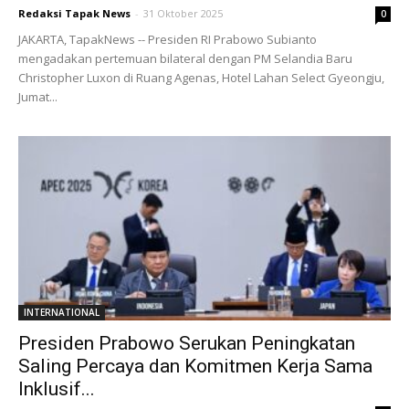
Redaksi Tapak News
-
31 Oktober 2025
0
JAKARTA, TapakNews -- Presiden RI Prabowo Subianto
mengadakan pertemuan bilateral dengan PM Selandia Baru
Christopher Luxon di Ruang Agenas, Hotel Lahan Select Gyeongju,
Jumat...
INTERNATIONAL
Presiden Prabowo Serukan Peningkatan
Saling Percaya dan Komitmen Kerja Sama
Inklusif...