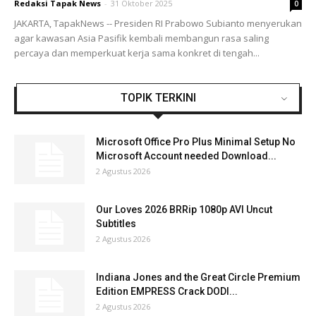
Redaksi Tapak News
-
31 Oktober 2025
0
JAKARTA, TapakNews -- Presiden RI Prabowo Subianto menyerukan
agar kawasan Asia Pasifik kembali membangun rasa saling
percaya dan memperkuat kerja sama konkret di tengah...
TOPIK TERKINI
Microsoft Office Pro Plus Minimal Setup No
Microsoft Account needed Download...
2 Agustus 2026
Our Loves 2026 BRRip 1080p AVI Uncut
Subtitles
2 Agustus 2026
Indiana Jones and the Great Circle Premium
Edition EMPRESS Crack DODI...
2 Agustus 2026