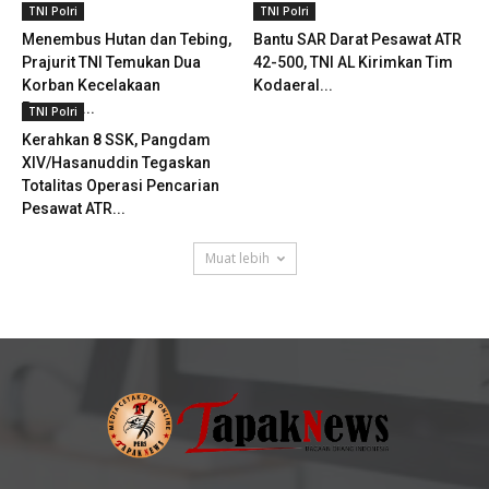
TNI Polri
TNI Polri
Menembus Hutan dan Tebing,
Bantu SAR Darat Pesawat ATR
Prajurit TNI Temukan Dua
42-500, TNI AL Kirimkan Tim
Korban Kecelakaan
Kodaeral...
Pesawat...
TNI Polri
Kerahkan 8 SSK, Pangdam
XIV/Hasanuddin Tegaskan
Totalitas Operasi Pencarian
Pesawat ATR...
Muat lebih