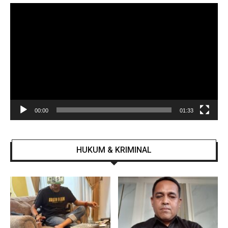
Pemutar
Video
00:00
01:33
HUKUM & KRIMINAL