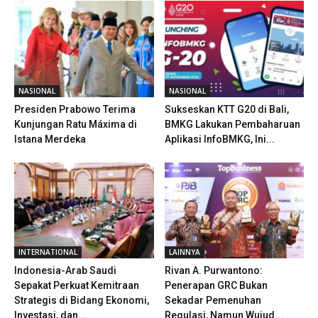
NASIONAL
NASIONAL
Presiden Prabowo Terima
Sukseskan KTT G20 di Bali,
Kunjungan Ratu Máxima di
BMKG Lakukan Pembaharuan
Istana Merdeka
Aplikasi InfoBMKG, Ini...
INTERNATIONAL
LAINNYA
Indonesia-Arab Saudi
Rivan A. Purwantono:
Sepakat Perkuat Kemitraan
Penerapan GRC Bukan
Strategis di Bidang Ekonomi,
Sekadar Pemenuhan
Investasi, dan...
Regulasi, Namun Wujud...