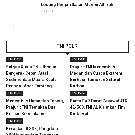
Lodang Pimpin Ikatan Alumni Athirah
25 April 2025
TNI POLRI
TNI Polri
TNI Polri
Satgas Kuala TNI-Jhonlin
Prajurit TNI Menembus
Bergerak Cepat, Atasi
Medan dan Cuaca Ekstrem,
Sedimentasi Muara Kuala
Berhasil Temukan Seluruh
Penaga–Aceh Tamiang
Korban...
TNI Polri
TNI Polri
Menembus Hutan dan Tebing,
Bantu SAR Darat Pesawat ATR
Prajurit TNI Temukan Dua
42-500, TNI AL Kirimkan Tim
Korban Kecelakaan
Kodaeral...
Pesawat...
TNI Polri
Kerahkan 8 SSK, Pangdam
XIV/Hasanuddin Tegaskan