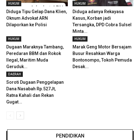
HUKUM
HUKUM
Diduga Tipu Gelap Dana Klien,
Diduga adanya Rekayasa
Oknum Advokat ARN
Kasus, Korban jadi
Dilaporkan ke Polisi
Tersangka, DPD Cobra Sulsel
Minta...
HUKUM
HUKUM
Dugaan Maraknya Tambang,
Marak Geng Motor Bersajam
Peredaran BBM dan Rokok
Busur Resahkan Warga
Ilegal, Maritim Muda
Bontonompo, Tokoh Pemuda
Geruduk...
Desak...
DAERAH
Soroti Dugaan Penggelapan
Dana Nasabah Rp.527Jt,
Ratna Kahali dan Rekan
Gugat...
PENDIDIKAN