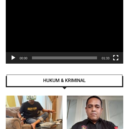
Pemutar
Video
00:00
01:33
HUKUM & KRIMINAL