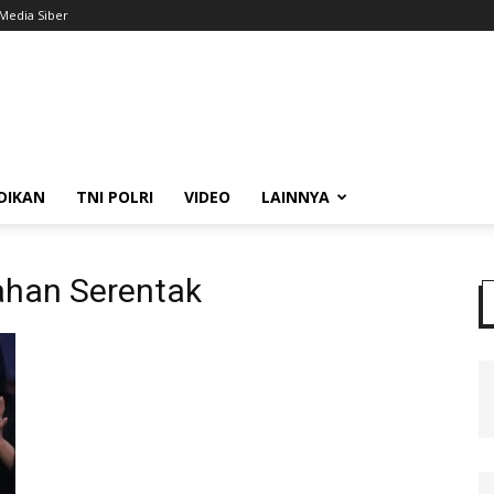
Media Siber
DIKAN
TNI POLRI
VIDEO
LAINNYA
ahan Serentak