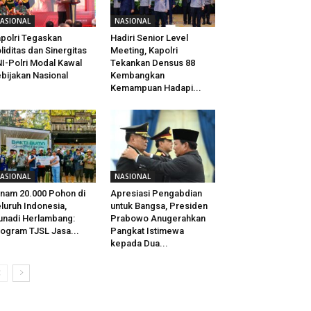
ASIONAL
NASIONAL
polri Tegaskan
Hadiri Senior Level
liditas dan Sinergitas
Meeting, Kapolri
I-Polri Modal Kawal
Tekankan Densus 88
bijakan Nasional
Kembangkan
Kemampuan Hadapi...
ASIONAL
NASIONAL
nam 20.000 Pohon di
Apresiasi Pengabdian
luruh Indonesia,
untuk Bangsa, Presiden
nadi Herlambang:
Prabowo Anugerahkan
ogram TJSL Jasa...
Pangkat Istimewa
kepada Dua...