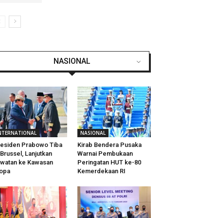
NASIONAL
NTERNATIONAL
NASIONAL
esiden Prabowo Tiba
Kirab Bendera Pusaka
 Brussel, Lanjutkan
Warnai Pembukaan
watan ke Kawasan
Peringatan HUT ke-80
opa
Kemerdekaan RI