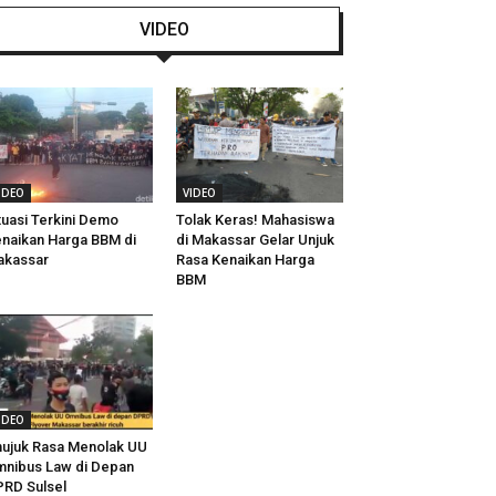
VIDEO
IDEO
VIDEO
tuasi Terkini Demo
Tolak Keras! Mahasiswa
naikan Harga BBM di
di Makassar Gelar Unjuk
akassar
Rasa Kenaikan Harga
BBM
IDEO
ujuk Rasa Menolak UU
nibus Law di Depan
RD Sulsel