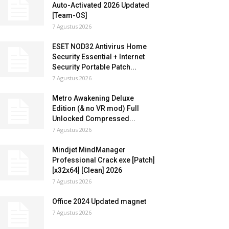
Auto-Activated 2026 Updated
[Team-OS]
7 Agustus 2026
ESET NOD32 Antivirus Home
Security Essential + Internet
Security Portable Patch...
7 Agustus 2026
Metro Awakening Deluxe
Edition (& no VR mod) Full
Unlocked Compressed...
7 Agustus 2026
Mindjet MindManager
Professional Crack exe [Patch]
[x32x64] [Clean] 2026
7 Agustus 2026
Office 2024 Updated magnet
7 Agustus 2026