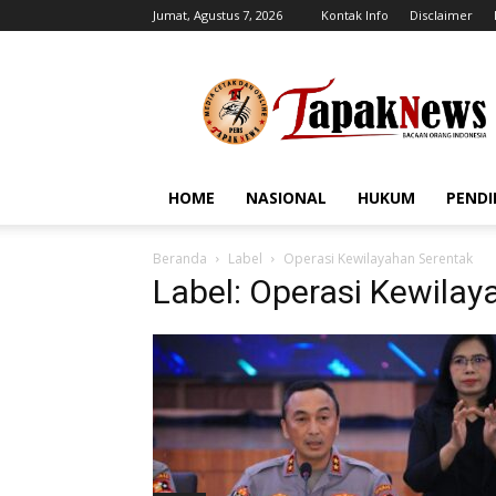
Jumat, Agustus 7, 2026
Kontak Info
Disclaimer
tapaknews.com
HOME
NASIONAL
HUKUM
PENDI
Beranda
Label
Operasi Kewilayahan Serentak
Label: Operasi Kewilay