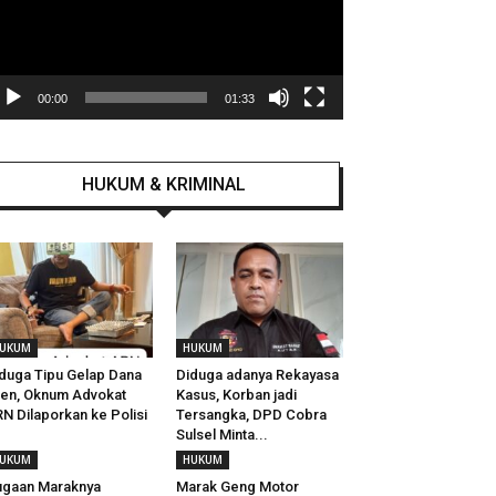
00:00
01:33
HUKUM & KRIMINAL
UKUM
HUKUM
duga Tipu Gelap Dana
Diduga adanya Rekayasa
ien, Oknum Advokat
Kasus, Korban jadi
N Dilaporkan ke Polisi
Tersangka, DPD Cobra
Sulsel Minta...
UKUM
HUKUM
gaan Maraknya
Marak Geng Motor