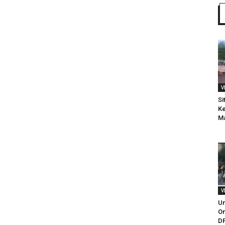
V
Si
Ke
M
V
Un
Om
DP