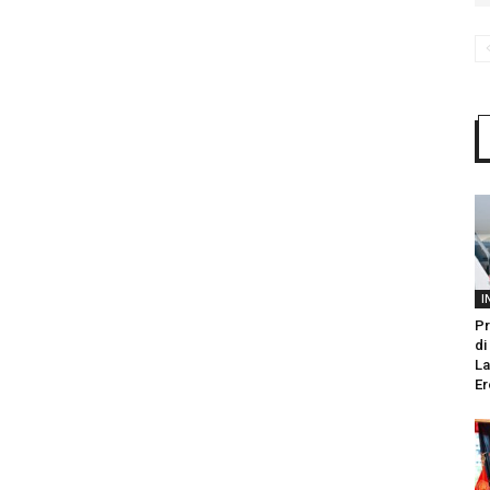
I
Pr
di
La
Er