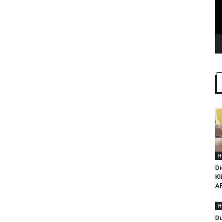
H
Di
Kl
AR
H
Du