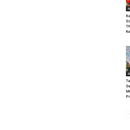
N
Ka
So
TN
Ke
N
Ta
Se
Mu
Pr