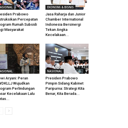
ASIONAL
EKONOMi & BISNIS
residen Prabowo
Jasa Raharja dan Junior
struksikan Percepatan
Chamber International
ogram Rumah Subsidi
Indonesia Bersinergi
gi Masyarakat
Tekan Angka
Kecelakaan...
ASIONAL
NASIONAL
wi Aryani: Peran
Presiden Prabowo
WDKLLJ Wujudkan
Pimpin Sidang Kabinet
ogram Perlindungan
Paripurna: Strategi Kita
sar Kecelakaan Lalu
Benar, Kita Berada...
ntas...