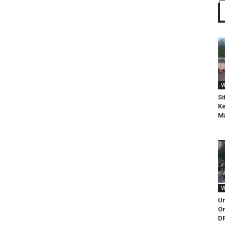
V
Si
Ke
M
V
Un
Om
DP