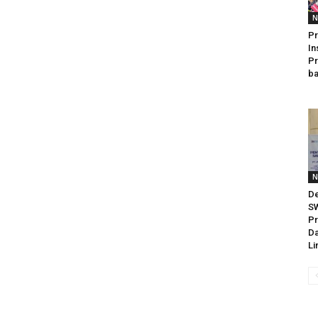
N
P
In
Pr
ba
N
De
S
Pr
Da
Li