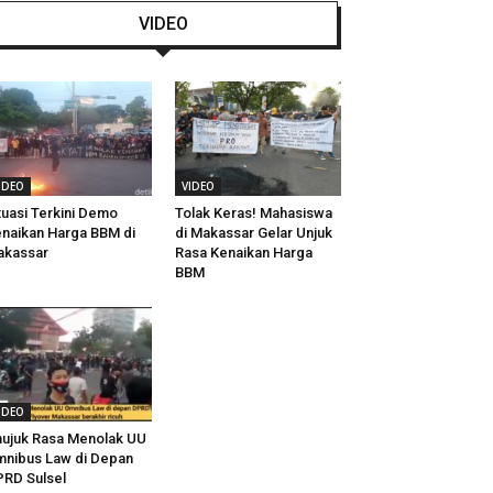
VIDEO
IDEO
VIDEO
tuasi Terkini Demo
Tolak Keras! Mahasiswa
naikan Harga BBM di
di Makassar Gelar Unjuk
akassar
Rasa Kenaikan Harga
BBM
IDEO
ujuk Rasa Menolak UU
nibus Law di Depan
RD Sulsel