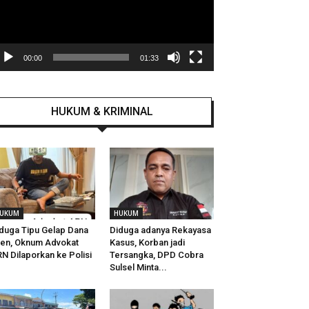
00:00
01:33
HUKUM & KRIMINAL
UKUM
HUKUM
duga Tipu Gelap Dana
Diduga adanya Rekayasa
ien, Oknum Advokat
Kasus, Korban jadi
N Dilaporkan ke Polisi
Tersangka, DPD Cobra
Sulsel Minta...