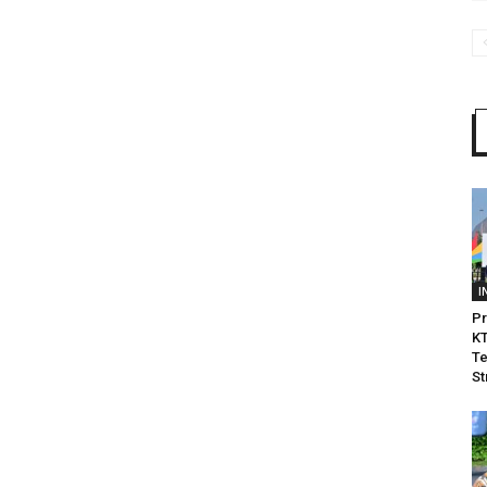
I
Pr
KT
Te
St