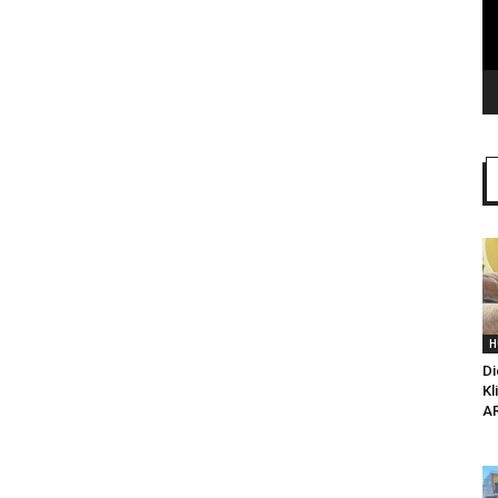
H
Di
Kl
AR