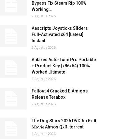
Bypass Fix Steam Rip 100%
Working...
2 Agustus 2026
Aescripts Joysticks Sliders
Full-Activated x64 [Latest]
Instant
2 Agustus 2026
Antares Auto-Tune Pro Portable
+ Product Key (x86x64) 100%
Worked Ultimate
2 Agustus 2026
Fallout 4 Cracked ElAmigos
Release Terabox
2 Agustus 2026
The Dog Stars 2026 DVDRip 𝐅𝚞𝐥𝐥
𝐌𝐨𝚟𝐢𝐞 Atmos QxR .torrent
1 Agustus 2026