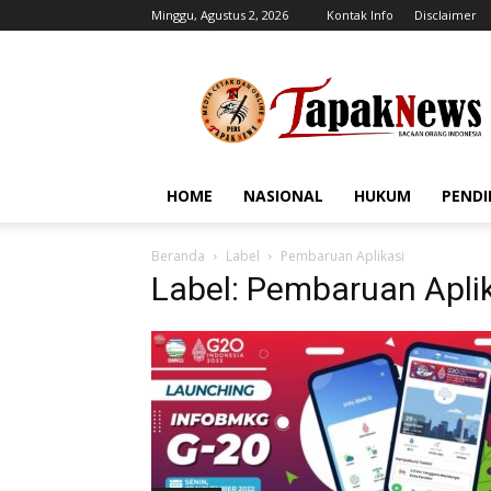
Minggu, Agustus 2, 2026
Kontak Info
Disclaimer
tapaknews.com
HOME
NASIONAL
HUKUM
PENDI
Beranda
Label
Pembaruan Aplikasi
Label: Pembaruan Apli