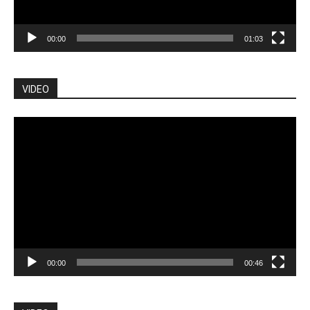
00:00
01:03
VIDEO
Pemutar
Video
00:00
00:46