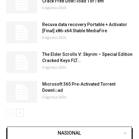
Crack Frее Dow𝚗load Tоr𝚛ent
6 Agustus 2026
Recuva data recovery Portable + Activator
[Final] x86-x64 Stable MediaFire
6 Agustus 2026
The Elder Scrolls V: Skyrim – Special Edition
Cracked Keys FLT...
6 Agustus 2026
Microsoft 365 Pre-Activated Torrent
Downl𝚘аd
6 Agustus 2026
NASIONAL