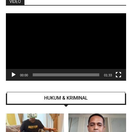
VIDEO
Pemutar
Video
00:00
01:33
HUKUM & KRIMINAL