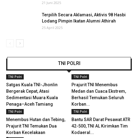
21 Juni 2025
Terpilih Secara Aklamasi, Aktivis 98 Hasbi
Lodang Pimpin Ikatan Alumni Athirah
25 April 2025
TNI POLRI
TNI Polri
TNI Polri
Satgas Kuala TNI-Jhonlin
Prajurit TNI Menembus
Bergerak Cepat, Atasi
Medan dan Cuaca Ekstrem,
Sedimentasi Muara Kuala
Berhasil Temukan Seluruh
Penaga–Aceh Tamiang
Korban...
TNI Polri
TNI Polri
Menembus Hutan dan Tebing,
Bantu SAR Darat Pesawat ATR
Prajurit TNI Temukan Dua
42-500, TNI AL Kirimkan Tim
Korban Kecelakaan
Kodaeral...