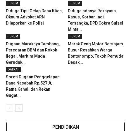
HUKUM
HUKUM
Diduga Tipu Gelap Dana Klien,
Diduga adanya Rekayasa
Oknum Advokat ARN
Kasus, Korban jadi
Dilaporkan ke Polisi
Tersangka, DPD Cobra Sulsel
Minta...
HUKUM
HUKUM
Dugaan Maraknya Tambang,
Marak Geng Motor Bersajam
Peredaran BBM dan Rokok
Busur Resahkan Warga
Ilegal, Maritim Muda
Bontonompo, Tokoh Pemuda
Geruduk...
Desak...
DAERAH
Soroti Dugaan Penggelapan
Dana Nasabah Rp.527Jt,
Ratna Kahali dan Rekan
Gugat...
PENDIDIKAN