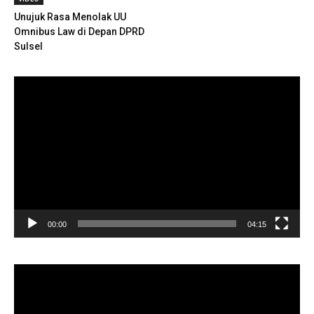
Unujuk Rasa Menolak UU
Omnibus Law di Depan DPRD
Sulsel
Pemutar
Video
00:00
04:15
Pemutar
Video