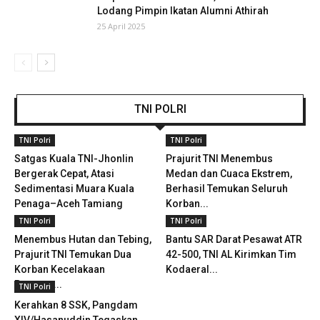
Lodang Pimpin Ikatan Alumni Athirah
25 April 2025
TNI POLRI
TNI Polri
TNI Polri
Satgas Kuala TNI-Jhonlin
Prajurit TNI Menembus
Bergerak Cepat, Atasi
Medan dan Cuaca Ekstrem,
Sedimentasi Muara Kuala
Berhasil Temukan Seluruh
Penaga–Aceh Tamiang
Korban...
TNI Polri
TNI Polri
Menembus Hutan dan Tebing,
Bantu SAR Darat Pesawat ATR
Prajurit TNI Temukan Dua
42-500, TNI AL Kirimkan Tim
Korban Kecelakaan
Kodaeral...
Pesawat...
TNI Polri
Kerahkan 8 SSK, Pangdam