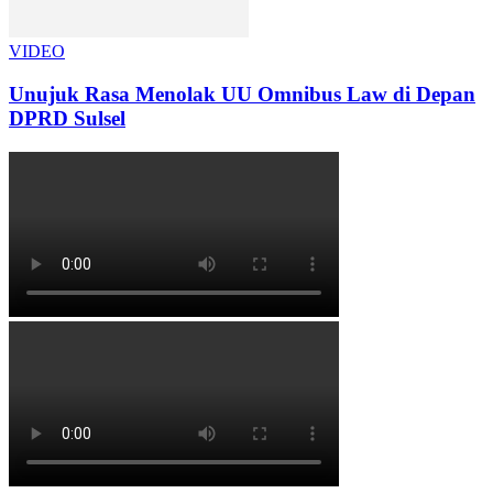
VIDEO
Unujuk Rasa Menolak UU Omnibus Law di Depan
DPRD Sulsel