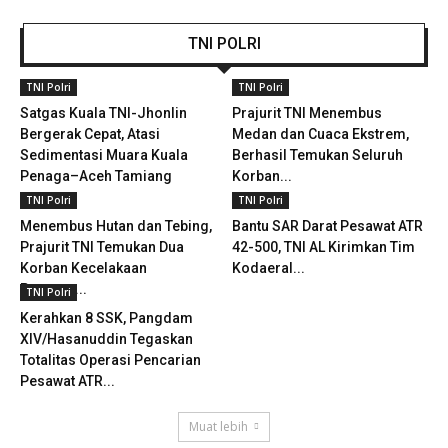
TNI POLRI
TNI Polri
TNI Polri
Satgas Kuala TNI-Jhonlin
Prajurit TNI Menembus
Bergerak Cepat, Atasi
Medan dan Cuaca Ekstrem,
Sedimentasi Muara Kuala
Berhasil Temukan Seluruh
Penaga–Aceh Tamiang
Korban...
TNI Polri
TNI Polri
Menembus Hutan dan Tebing,
Bantu SAR Darat Pesawat ATR
Prajurit TNI Temukan Dua
42-500, TNI AL Kirimkan Tim
Korban Kecelakaan
Kodaeral...
Pesawat...
TNI Polri
Kerahkan 8 SSK, Pangdam
XIV/Hasanuddin Tegaskan
Totalitas Operasi Pencarian
Pesawat ATR...
Muat lebih