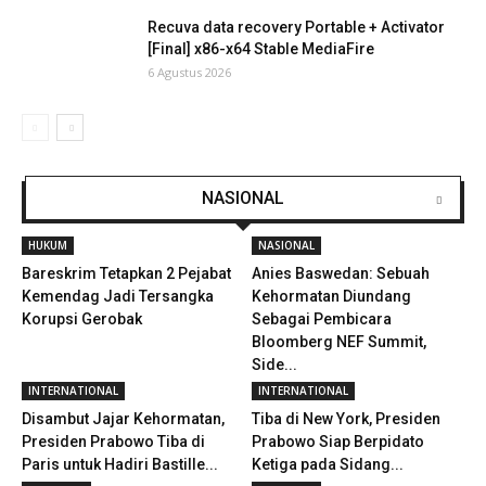
Recuva data recovery Portable + Activator
[Final] x86-x64 Stable MediaFire
6 Agustus 2026
NASIONAL
HUKUM
NASIONAL
Bareskrim Tetapkan 2 Pejabat
Anies Baswedan: Sebuah
Kemendag Jadi Tersangka
Kehormatan Diundang
Korupsi Gerobak
Sebagai Pembicara
Bloomberg NEF Summit,
Side...
INTERNATIONAL
INTERNATIONAL
Disambut Jajar Kehormatan,
Tiba di New York, Presiden
Presiden Prabowo Tiba di
Prabowo Siap Berpidato
Paris untuk Hadiri Bastille...
Ketiga pada Sidang...