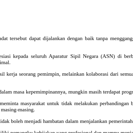
dat tersebut dapat dijalankan dengan baik tanpa menggangg
iasi kepada seluruh Aparatur Sipil Negara (ASN) di berba
imal.
il kerja seorang pemimpin, melainkan kolaborasi dari sem
dalam masa kepemimpinannya, mungkin masih terdapat progra
meminta masyarakat untuk tidak melakukan perbandingan b
n masing-masing.
tidak boleh menjadi hambatan dalam menjalankan pemerintah
iliki pemangku kebijakan yang profesional dan mampu menjaga