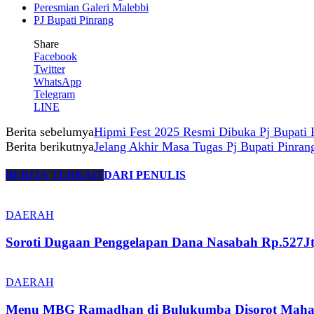
Peresmian Galeri Malebbi
PJ Bupati Pinrang
Share
Facebook
Twitter
WhatsApp
Telegram
LINE
Berita sebelumya
Hipmi Fest 2025 Resmi Dibuka Pj Bupati 
Berita berikutnya
Jelang Akhir Masa Tugas Pj Bupati Pinr
BERITA TERKAIT
DARI PENULIS
DAERAH
Soroti Dugaan Penggelapan Dana Nasabah Rp.527Jt
DAERAH
Menu MBG Ramadhan di Bulukumba Disorot Mahasisw