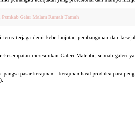
ng, Pemkab Gelar Malam Ramah Tamah
i terus terjaga demi keberlanjutan pembangunan dan kesej
erkesempatan meresmikan Galeri Malebbi, sebuah galeri yan
angsa pasar kerajinan – kerajinan hasil produksi para pengr
).