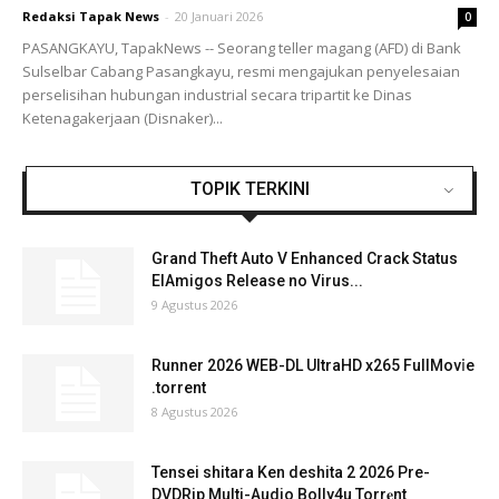
Redaksi Tapak News
-
20 Januari 2026
0
PASANGKAYU, TapakNews -- Seorang teller magang (AFD) di Bank
Sulselbar Cabang Pasangkayu, resmi mengajukan penyelesaian
perselisihan hubungan industrial secara tripartit ke Dinas
Ketenagakerjaan (Disnaker)...
TOPIK TERKINI
Grand Theft Auto V Enhanced Crack Status
ElAmigos Release no Virus...
9 Agustus 2026
Runner 2026 WEB-DL UltraHD x265 FullMov𝗂e
.torrent
8 Agustus 2026
Tensei shitara Ken deshita 2 2026 Pre-
DVDRip Multi-Audio Bolly4u Torr𝐞nt