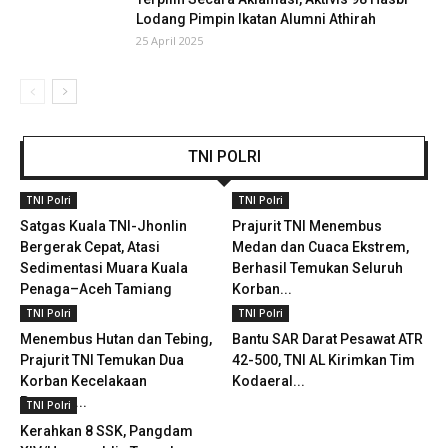
Lodang Pimpin Ikatan Alumni Athirah
25 April 2025
TNI POLRI
TNI Polri
TNI Polri
Satgas Kuala TNI-Jhonlin
Prajurit TNI Menembus
Bergerak Cepat, Atasi
Medan dan Cuaca Ekstrem,
Sedimentasi Muara Kuala
Berhasil Temukan Seluruh
Penaga–Aceh Tamiang
Korban...
TNI Polri
TNI Polri
Menembus Hutan dan Tebing,
Bantu SAR Darat Pesawat ATR
Prajurit TNI Temukan Dua
42-500, TNI AL Kirimkan Tim
Korban Kecelakaan
Kodaeral...
Pesawat...
TNI Polri
Kerahkan 8 SSK, Pangdam