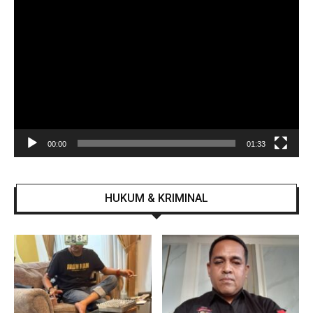
Pemutar
Video
00:00
01:33
HUKUM & KRIMINAL