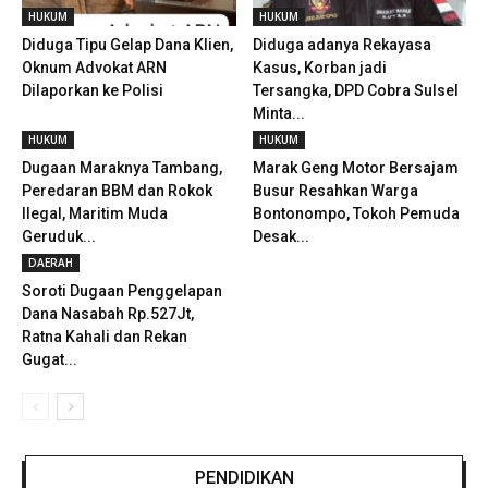
HUKUM
HUKUM
Diduga Tipu Gelap Dana Klien,
Diduga adanya Rekayasa
Oknum Advokat ARN
Kasus, Korban jadi
Dilaporkan ke Polisi
Tersangka, DPD Cobra Sulsel
Minta...
HUKUM
HUKUM
Dugaan Maraknya Tambang,
Marak Geng Motor Bersajam
Peredaran BBM dan Rokok
Busur Resahkan Warga
Ilegal, Maritim Muda
Bontonompo, Tokoh Pemuda
Geruduk...
Desak...
DAERAH
Soroti Dugaan Penggelapan
Dana Nasabah Rp.527Jt,
Ratna Kahali dan Rekan
Gugat...
PENDIDIKAN