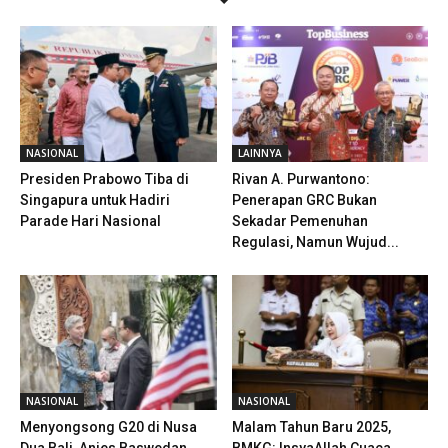
NASIONAL
LAINNYA
Presiden Prabowo Tiba di
Rivan A. Purwantono:
Singapura untuk Hadiri
Penerapan GRC Bukan
Parade Hari Nasional
Sekadar Pemenuhan
Regulasi, Namun Wujud...
NASIONAL
NASIONAL
Menyongsong G20 di Nusa
Malam Tahun Baru 2025,
Dua Bali, Anies Baswedan
BMKG: InsyaAllah Cuaca