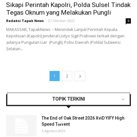
Sikapi Perintah Kapolri, Polda Sulsel Tindak
Tegas Oknum yang Melakukan Pungli
Redaksi Tapak News
-
27 Oktober 2022
0
MAKASSAR, TapakNews -- Menindak Lanjuti Perintah Kepala
Kepolisian (Kapolri) Jenderal Listyo Sigit Prabowo terkait dengan
adanya Pungutan Liar (Pungli), Polisi Daerah (Polda) Sulawesi
Selatan...
1
2
TOPIK TERKINI
The End of Oak Street 2026 XviD YIFY High
Speed T𝐨𝐫𝐫ent
5 Agustus 2026