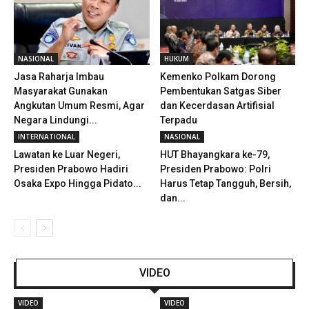
NASIONAL
HUKUM
Jasa Raharja Imbau
Kemenko Polkam Dorong
Masyarakat Gunakan
Pembentukan Satgas Siber
Angkutan Umum Resmi, Agar
dan Kecerdasan Artifisial
Negara Lindungi...
Terpadu
INTERNATIONAL
NASIONAL
Lawatan ke Luar Negeri,
HUT Bhayangkara ke-79,
Presiden Prabowo Hadiri
Presiden Prabowo: Polri
Osaka Expo Hingga Pidato...
Harus Tetap Tangguh, Bersih,
dan...
VIDEO
VIDEO
VIDEO