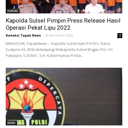
HUKUM
Kapolda Sulsel Pimpin Press Release Hasil
Operasi Pekat Lipu 2022
Redaksi Tapak News
-
30 November 2022
0
MAKASSAR, TapakNews -- Kapolda Sulsel Irjen Pol Drs. Nana
Sudjana AS, M.M didampingi Wakapolda Sulsel Brigjen Pol. CH
Patoppoi, S.St.M.K., S.H. Kabid Humas Polda...
NEWS