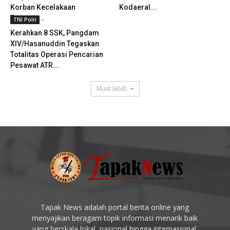
Korban Kecelakaan
Kodaeral...
Pesawat...
TNI Polri
Kerahkan 8 SSK, Pangdam
XIV/Hasanuddin Tegaskan
Totalitas Operasi Pencarian
Pesawat ATR...
Muat lebih
Tapak News adalah portal berita online yang
menyajikan beragam topik informasi menarik baik
yang berskala lokal, nasional hingga internasional.