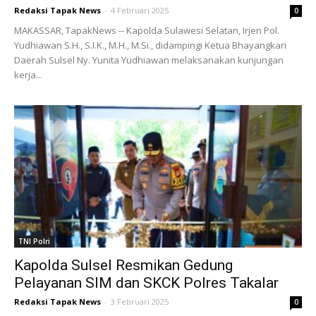
Redaksi Tapak News
-
4 Februari 2025
0
MAKASSAR, TapakNews -- Kapolda Sulawesi Selatan, Irjen Pol.
Yudhiawan S.H., S.I.K., M.H., M.Si., didampingi Ketua Bhayangkari
Daerah Sulsel Ny. Yunita Yudhiawan melaksanakan kunjungan
kerja...
TNI Polri
Kapolda Sulsel Resmikan Gedung
Pelayanan SIM dan SKCK Polres Takalar
Redaksi Tapak News
-
3 Februari 2025
0