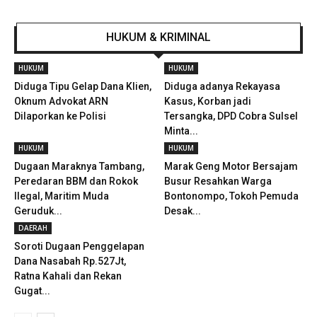
HUKUM & KRIMINAL
HUKUM
HUKUM
Diduga Tipu Gelap Dana Klien,
Diduga adanya Rekayasa
Oknum Advokat ARN
Kasus, Korban jadi
Dilaporkan ke Polisi
Tersangka, DPD Cobra Sulsel
Minta...
HUKUM
HUKUM
Dugaan Maraknya Tambang,
Marak Geng Motor Bersajam
Peredaran BBM dan Rokok
Busur Resahkan Warga
Ilegal, Maritim Muda
Bontonompo, Tokoh Pemuda
Geruduk...
Desak...
DAERAH
Soroti Dugaan Penggelapan
Dana Nasabah Rp.527Jt,
Ratna Kahali dan Rekan
Gugat...