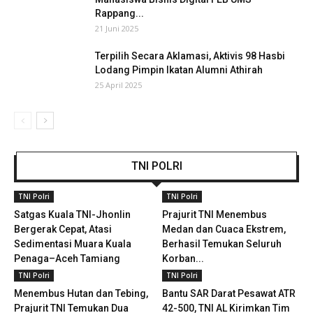
Rappang...
21 Juni 2025
Terpilih Secara Aklamasi, Aktivis 98 Hasbi
Lodang Pimpin Ikatan Alumni Athirah
25 April 2025
TNI POLRI
TNI Polri
TNI Polri
Satgas Kuala TNI-Jhonlin
Prajurit TNI Menembus
Bergerak Cepat, Atasi
Medan dan Cuaca Ekstrem,
Sedimentasi Muara Kuala
Berhasil Temukan Seluruh
Penaga–Aceh Tamiang
Korban...
TNI Polri
TNI Polri
Menembus Hutan dan Tebing,
Bantu SAR Darat Pesawat ATR
Prajurit TNI Temukan Dua
42-500, TNI AL Kirimkan Tim