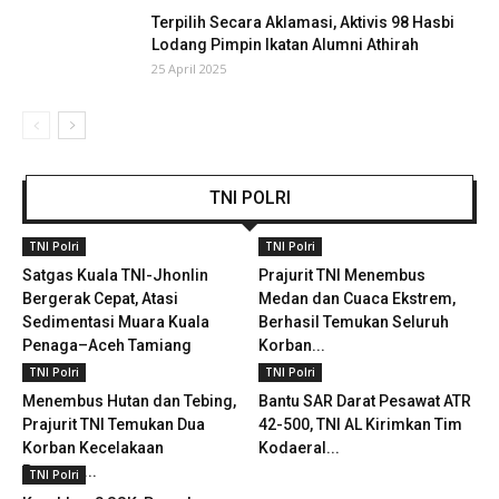
Terpilih Secara Aklamasi, Aktivis 98 Hasbi
Lodang Pimpin Ikatan Alumni Athirah
25 April 2025
TNI POLRI
TNI Polri
TNI Polri
Satgas Kuala TNI-Jhonlin
Prajurit TNI Menembus
Bergerak Cepat, Atasi
Medan dan Cuaca Ekstrem,
Sedimentasi Muara Kuala
Berhasil Temukan Seluruh
Penaga–Aceh Tamiang
Korban...
TNI Polri
TNI Polri
Menembus Hutan dan Tebing,
Bantu SAR Darat Pesawat ATR
Prajurit TNI Temukan Dua
42-500, TNI AL Kirimkan Tim
Korban Kecelakaan
Kodaeral...
Pesawat...
TNI Polri