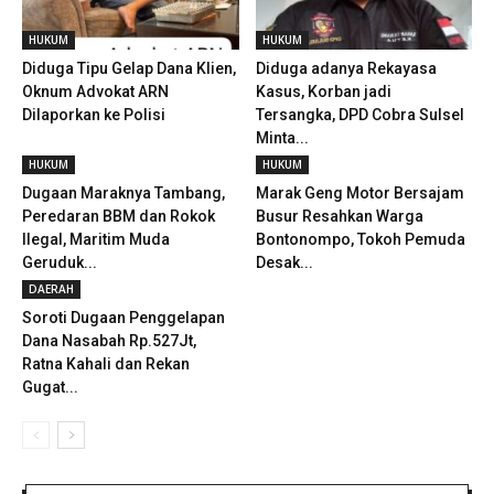
HUKUM
HUKUM
Diduga Tipu Gelap Dana Klien,
Diduga adanya Rekayasa
Oknum Advokat ARN
Kasus, Korban jadi
Dilaporkan ke Polisi
Tersangka, DPD Cobra Sulsel
Minta...
HUKUM
HUKUM
Dugaan Maraknya Tambang,
Marak Geng Motor Bersajam
Peredaran BBM dan Rokok
Busur Resahkan Warga
Ilegal, Maritim Muda
Bontonompo, Tokoh Pemuda
Geruduk...
Desak...
DAERAH
Soroti Dugaan Penggelapan
Dana Nasabah Rp.527Jt,
Ratna Kahali dan Rekan
Gugat...