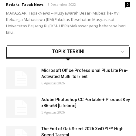
Redaksi Tapak News
-
3 Desember 2022
0
MAKASSAR, TapakNews -- Musyawarah Besar (Mubes) ke- XVII
Keluarga Mahasiswa (KM) Fakultas Kesehatan Masyarakat
Universitas Pejuang RI (FKM- UPRI) Makassar yang beberapa hari
lalu...
TOPIK TERKINI
Microsoft Office Professional Plus Lite Pre-
Activated Multi .tоr𝚛еnt
6 Agustus 2026
Adobe Photoshop CC Portable + Product Key
x86-x64 [Lifetime]
5 Agustus 2026
The End of Oak Street 2026 XviD YIFY High
Speed T𝐨𝐫𝐫ent