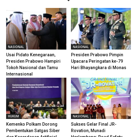
NASIONAL
NASIONAL
Usai Pidato Kenegaraan,
Presiden Prabowo Pimpin
Presiden Prabowo Hampiri
Upacara Peringatan ke-79
Tokoh Nasional dan Tamu
Hari Bhayangkara di Monas
Internasional
HUKUM
NASIONAL
Kemenko Polkam Dorong
Sukses Gelar Final JR-
Pembentukan Satgas Siber
Rovation, Munadi
dan Kecerdasan Artifisial
Herlambang: Road Safety