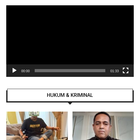
Pemutar
Video
00:00
01:33
HUKUM & KRIMINAL