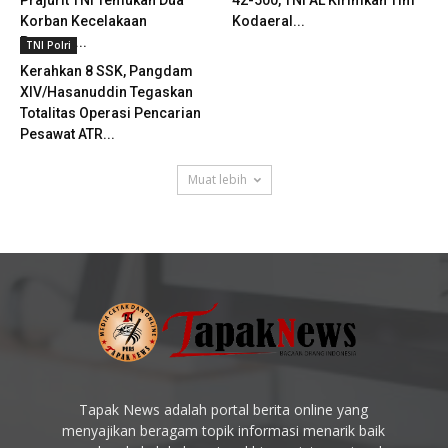
Korban Kecelakaan
Kodaeral...
Pesawat...
TNI Polri
Kerahkan 8 SSK, Pangdam
XIV/Hasanuddin Tegaskan
Totalitas Operasi Pencarian
Pesawat ATR...
Muat lebih
Tapak News adalah portal berita online yang
menyajikan beragam topik informasi menarik baik