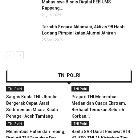
Mahasiswa Bisnis Digital FEB UMS
Rappang...
21 Juni 2025
Terpilih Secara Aklamasi, Aktivis 98 Hasbi
Lodang Pimpin Ikatan Alumni Athirah
25 April 2025
TNI POLRI
TNI Polri
TNI Polri
Satgas Kuala TNI-Jhonlin
Prajurit TNI Menembus
Bergerak Cepat, Atasi
Medan dan Cuaca Ekstrem,
Sedimentasi Muara Kuala
Berhasil Temukan Seluruh
Penaga–Aceh Tamiang
Korban...
TNI Polri
TNI Polri
Menembus Hutan dan Tebing,
Bantu SAR Darat Pesawat ATR
Prajurit TNI Temukan Dua
42-500, TNI AL Kirimkan Tim