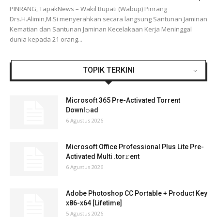
PINRANG, TapakNews – Wakil Bupati (Wabup) Pinrang
Drs.H.Alimin,M.Si menyerahkan secara langsung Santunan Jaminan
Kematian dan Santunan Jaminan Kecelakaan Kerja Meninggal
dunia kepada 21 orang...
TOPIK TERKINI
Microsoft 365 Pre-Activated Torrent
Downl𝚘аd
6 Agustus 2026
Microsoft Office Professional Plus Lite Pre-
Activated Multi .tоr𝚛еnt
6 Agustus 2026
Adobe Photoshop CC Portable + Product Key
x86-x64 [Lifetime]
5 Agustus 2026