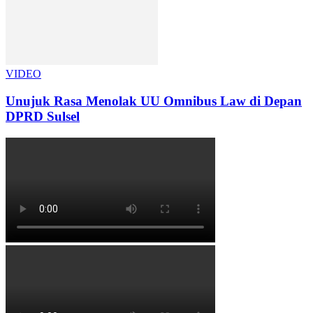
VIDEO
Unujuk Rasa Menolak UU Omnibus Law di Depan
DPRD Sulsel