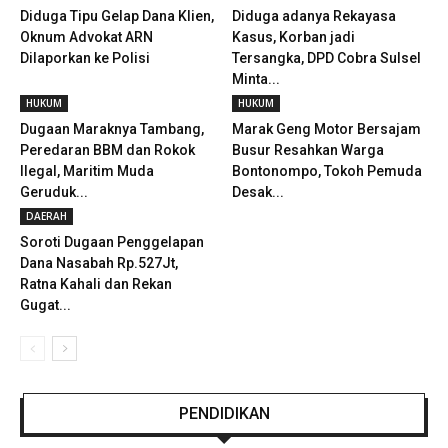
Diduga Tipu Gelap Dana Klien,
Diduga adanya Rekayasa
Oknum Advokat ARN
Kasus, Korban jadi
Dilaporkan ke Polisi
Tersangka, DPD Cobra Sulsel
Minta...
HUKUM
HUKUM
Dugaan Maraknya Tambang,
Marak Geng Motor Bersajam
Peredaran BBM dan Rokok
Busur Resahkan Warga
Ilegal, Maritim Muda
Bontonompo, Tokoh Pemuda
Geruduk...
Desak...
DAERAH
Soroti Dugaan Penggelapan
Dana Nasabah Rp.527Jt,
Ratna Kahali dan Rekan
Gugat...
PENDIDIKAN