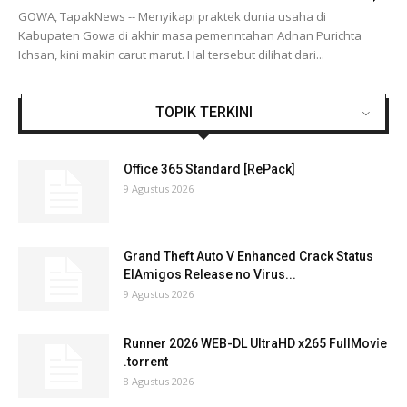
GOWA, TapakNews -- Menyikapi praktek dunia usaha di
Kabupaten Gowa di akhir masa pemerintahan Adnan Purichta
Ichsan, kini makin carut marut. Hal tersebut dilihat dari...
TOPIK TERKINI
Office 365 Standard [RePаck]
9 Agustus 2026
Grand Theft Auto V Enhanced Crack Status
ElAmigos Release no Virus...
9 Agustus 2026
Runner 2026 WEB-DL UltraHD x265 FullMov𝗂e
.torrent
8 Agustus 2026