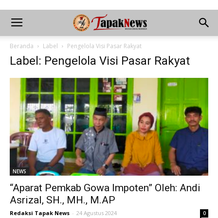
Beranda
Label
Pengelola Visi Pasar Rakyat
Label: Pengelola Visi Pasar Rakyat
NEWS
“Aparat Pemkab Gowa Impoten” Oleh: Andi
Asrizal, SH., MH., M.AP
Redaksi Tapak News
-
24 Agustus 2024
0