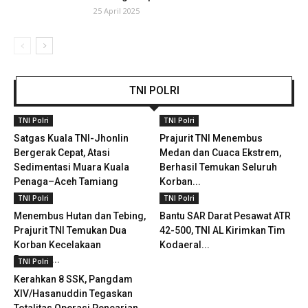
25 April 2025
TNI POLRI
TNI Polri
TNI Polri
Satgas Kuala TNI-Jhonlin
Prajurit TNI Menembus
Bergerak Cepat, Atasi
Medan dan Cuaca Ekstrem,
Sedimentasi Muara Kuala
Berhasil Temukan Seluruh
Penaga–Aceh Tamiang
Korban...
TNI Polri
TNI Polri
Menembus Hutan dan Tebing,
Bantu SAR Darat Pesawat ATR
Prajurit TNI Temukan Dua
42-500, TNI AL Kirimkan Tim
Korban Kecelakaan
Kodaeral...
Pesawat...
TNI Polri
Kerahkan 8 SSK, Pangdam
XIV/Hasanuddin Tegaskan
Totalitas Operasi Pencarian