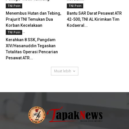
TNI Polri
TNI Polri
Menembus Hutan dan Tebing,
Bantu SAR Darat Pesawat ATR
Prajurit TNI Temukan Dua
42-500, TNI AL Kirimkan Tim
Korban Kecelakaan
Kodaeral...
Pesawat...
TNI Polri
Kerahkan 8 SSK, Pangdam
XIV/Hasanuddin Tegaskan
Totalitas Operasi Pencarian
Pesawat ATR...
Muat lebih