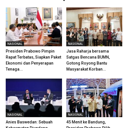
NASIONAL
NASIONAL
Presiden Prabowo Pimpin
Jasa Raharja bersama
Rapat Terbatas, Siapkan Paket
Satgas Bencana BUMN,
Ekonomi dan Penyerapan
Gotong Royong Bantu
Tenaga...
Masyarakat Korban...
NASIONAL
NASIONAL
Anies Baswedan: Sebuah
45 Menit ke Bandung,
Kehormatan Diundang
Presiden Prabowo Pilih