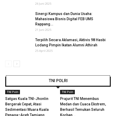
26 Juni 2025
Sinergi Kampus dan Dunia Usaha:
Mahasiswa Bisnis Digital FEB UMS
Rappang...
21 Juni 2025
Terpilih Secara Aklamasi, Aktivis 98 Hasbi
Lodang Pimpin Ikatan Alumni Athirah
25 April 2025
TNI POLRI
TNI Polri
TNI Polri
Satgas Kuala TNI-Jhonlin
Prajurit TNI Menembus
Bergerak Cepat, Atasi
Medan dan Cuaca Ekstrem,
Sedimentasi Muara Kuala
Berhasil Temukan Seluruh
Penaga–Aceh Tamiang
Korban...