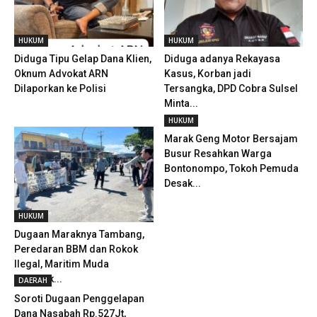
HUKUM
HUKUM
Diduga Tipu Gelap Dana Klien,
Diduga adanya Rekayasa
Oknum Advokat ARN
Kasus, Korban jadi
Dilaporkan ke Polisi
Tersangka, DPD Cobra Sulsel
Minta...
HUKUM
Marak Geng Motor Bersajam
Busur Resahkan Warga
Bontonompo, Tokoh Pemuda
Desak...
HUKUM
Dugaan Maraknya Tambang,
Peredaran BBM dan Rokok
Ilegal, Maritim Muda
Geruduk...
DAERAH
Soroti Dugaan Penggelapan
Dana Nasabah Rp.527Jt,