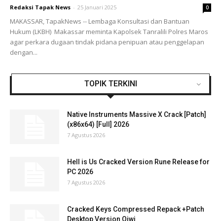
Redaksi Tapak News
-
25 Januari 2025
0
MAKASSAR, TapakNews -- Lembaga Konsultasi dan Bantuan
Hukum (LKBH) Makassar meminta Kapolsek Tanralili Polres Maros
agar perkara dugaan tindak pidana penipuan atau penggelapan
dengan...
TOPIK TERKINI
Native Instruments Massive X Crack [Patch]
(x86x64) [Full] 2026
7 Agustus 2026
Hell is Us Cracked Version Rune Release for
PC 2026
7 Agustus 2026
Cracked Keys Compressed Repack +Patch
Desktop Version Qiwi