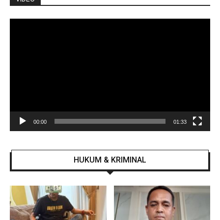
Pemutar
Video
00:00
01:33
HUKUM & KRIMINAL