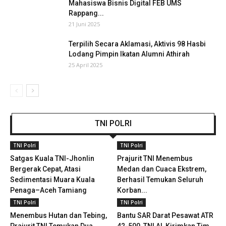
Mahasiswa Bisnis Digital FEB UMS
Rappang...
21 Juni 2025
Terpilih Secara Aklamasi, Aktivis 98 Hasbi
Lodang Pimpin Ikatan Alumni Athirah
25 April 2025
TNI POLRI
TNI Polri
TNI Polri
Satgas Kuala TNI-Jhonlin
Prajurit TNI Menembus
Bergerak Cepat, Atasi
Medan dan Cuaca Ekstrem,
Sedimentasi Muara Kuala
Berhasil Temukan Seluruh
Penaga–Aceh Tamiang
Korban...
TNI Polri
TNI Polri
Menembus Hutan dan Tebing,
Bantu SAR Darat Pesawat ATR
Prajurit TNI Temukan Dua
42-500, TNI AL Kirimkan Tim