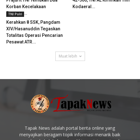
Korban Kecelakaan
Kodaeral...
Pesawat...
TNI Polri
Kerahkan 8 SSK, Pangdam
XIV/Hasanuddin Tegaskan
Totalitas Operasi Pencarian
Pesawat ATR...
Muat lebih
Tapak News adalah portal berita online yang
menyajikan beragam topik informasi menarik baik