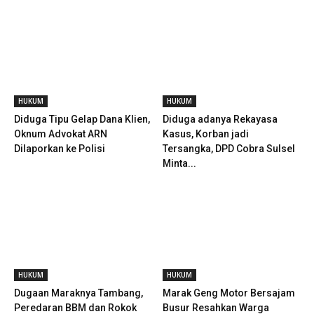
HUKUM
HUKUM
Diduga Tipu Gelap Dana Klien,
Diduga adanya Rekayasa
Oknum Advokat ARN
Kasus, Korban jadi
Dilaporkan ke Polisi
Tersangka, DPD Cobra Sulsel
Minta...
HUKUM
HUKUM
Dugaan Maraknya Tambang,
Marak Geng Motor Bersajam
Peredaran BBM dan Rokok
Busur Resahkan Warga