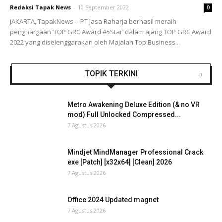
Redaksi Tapak News
-
10 September 2022
0
JAKARTA,.TapakNews -- PT Jasa Raharja berhasil meraih
penghargaan ‘TOP GRC Award #5Star’ dalam ajang TOP GRC Award
2022 yang diselenggarakan oleh Majalah Top Business...
TOPIK TERKINI
Metro Awakening Deluxe Edition (& no VR
mod) Full Unlocked Compressed...
7 Agustus 2026
Mindjet MindManager Professional Crack
exe [Patch] [x32x64] [Clean] 2026
7 Agustus 2026
Office 2024 Updated magnet
7 Agustus 2026