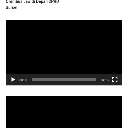
Omnibus Law di Depan DPRD
Sulsel
Pemutar
Video
00:00
04:15
Pemutar
Video