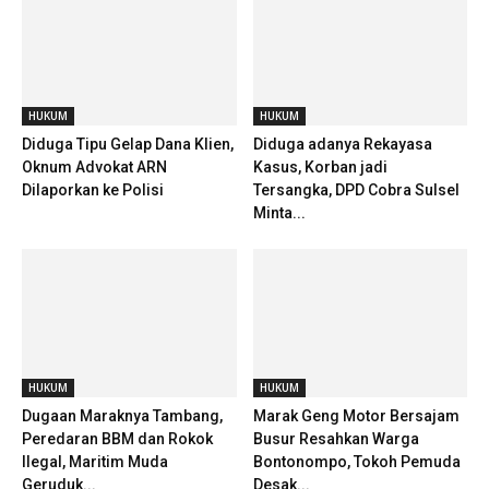
HUKUM
HUKUM
Diduga Tipu Gelap Dana Klien,
Diduga adanya Rekayasa
Oknum Advokat ARN
Kasus, Korban jadi
Dilaporkan ke Polisi
Tersangka, DPD Cobra Sulsel
Minta...
HUKUM
HUKUM
Dugaan Maraknya Tambang,
Marak Geng Motor Bersajam
Peredaran BBM dan Rokok
Busur Resahkan Warga
Ilegal, Maritim Muda
Bontonompo, Tokoh Pemuda
Geruduk...
Desak...