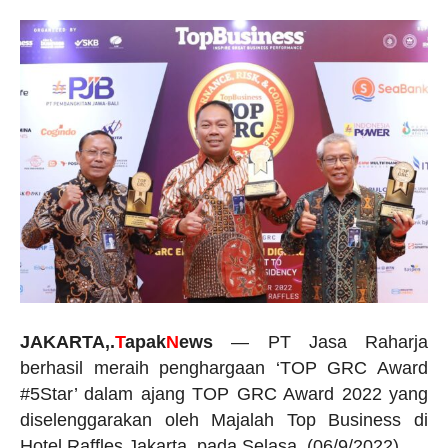
JAKARTA,.
T
apak
N
ews
— PT Jasa Raharja
berhasil meraih penghargaan ‘TOP GRC Award
#5Star’ dalam ajang TOP GRC Award 2022 yang
diselenggarakan oleh Majalah Top Business di
Hotel Raffles Jakarta, pada Selasa, (06/9/2022).