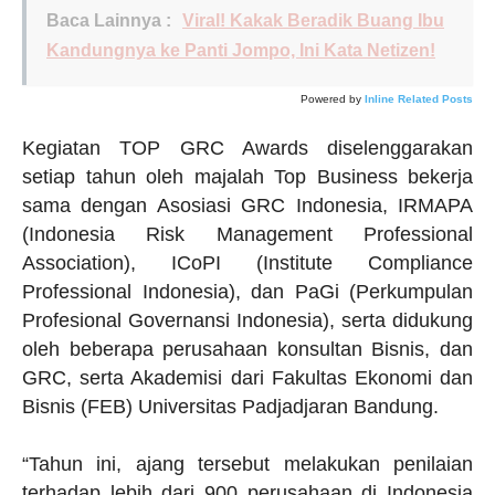
Baca Lainnya :
Viral! Kakak Beradik Buang Ibu
Kandungnya ke Panti Jompo, Ini Kata Netizen!
Powered by
Inline Related Posts
Kegiatan TOP GRC Awards diselenggarakan
setiap tahun oleh majalah Top Business bekerja
sama dengan Asosiasi GRC Indonesia, IRMAPA
(Indonesia Risk Management Professional
Association), ICoPI (Institute Compliance
Professional Indonesia), dan PaGi (Perkumpulan
Profesional Governansi Indonesia), serta didukung
oleh beberapa perusahaan konsultan Bisnis, dan
GRC, serta Akademisi dari Fakultas Ekonomi dan
Bisnis (FEB) Universitas Padjadjaran Bandung.
“Tahun ini, ajang tersebut melakukan penilaian
terhadap lebih dari 900 perusahaan di Indonesia