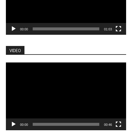
00:00
01:03
VIDEO
Pemutar
Video
00:00
00:46