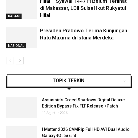
Hilal 1 Syawal 1447 H Belum Terlihat
di Makassar, LDII Sulsel Ikut Rukyatul
Hilal
RAGAM
Presiden Prabowo Terima Kunjungan
Ratu Máxima di Istana Merdeka
NASIONAL
TOPIK TERKINI
Assassin’s Creed Shadows Digital Deluxe
Edition Bypass Fix FLT Release +Patch
10 Agustus 2026
I Matter 2026 CAMRip Full HD AVI Dual Audio
GalaxyRG .t𝐨rr𝐞nt