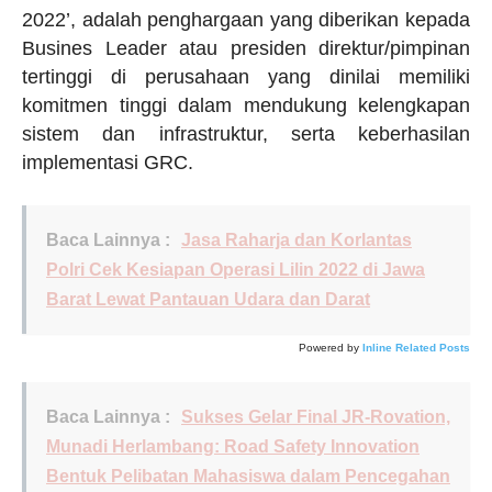
2022’, adalah penghargaan yang diberikan kepada
Busines Leader atau presiden direktur/pimpinan
tertinggi di perusahaan yang dinilai memiliki
komitmen tinggi dalam mendukung kelengkapan
sistem dan infrastruktur, serta keberhasilan
implementasi GRC.
Baca Lainnya :
Jasa Raharja dan Korlantas
Polri Cek Kesiapan Operasi Lilin 2022 di Jawa
Barat Lewat Pantauan Udara dan Darat
Powered by
Inline Related Posts
Baca Lainnya :
Sukses Gelar Final JR-Rovation,
Munadi Herlambang: Road Safety Innovation
Bentuk Pelibatan Mahasiswa dalam Pencegahan