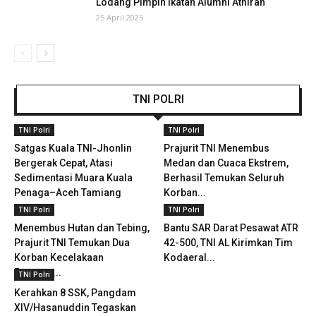
Lodang Pimpin Ikatan Alumni Athirah
25 April 2025
TNI POLRI
TNI Polri
TNI Polri
Satgas Kuala TNI-Jhonlin
Prajurit TNI Menembus
Bergerak Cepat, Atasi
Medan dan Cuaca Ekstrem,
Sedimentasi Muara Kuala
Berhasil Temukan Seluruh
Penaga–Aceh Tamiang
Korban...
TNI Polri
TNI Polri
Menembus Hutan dan Tebing,
Bantu SAR Darat Pesawat ATR
Prajurit TNI Temukan Dua
42-500, TNI AL Kirimkan Tim
Korban Kecelakaan
Kodaeral...
Pesawat...
TNI Polri
Kerahkan 8 SSK, Pangdam
XIV/Hasanuddin Tegaskan