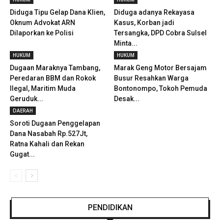
Diduga Tipu Gelap Dana Klien,
Diduga adanya Rekayasa
Oknum Advokat ARN
Kasus, Korban jadi
Dilaporkan ke Polisi
Tersangka, DPD Cobra Sulsel
Minta...
HUKUM
HUKUM
Dugaan Maraknya Tambang,
Marak Geng Motor Bersajam
Peredaran BBM dan Rokok
Busur Resahkan Warga
Ilegal, Maritim Muda
Bontonompo, Tokoh Pemuda
Geruduk...
Desak...
DAERAH
Soroti Dugaan Penggelapan
Dana Nasabah Rp.527Jt,
Ratna Kahali dan Rekan
Gugat...
PENDIDIKAN