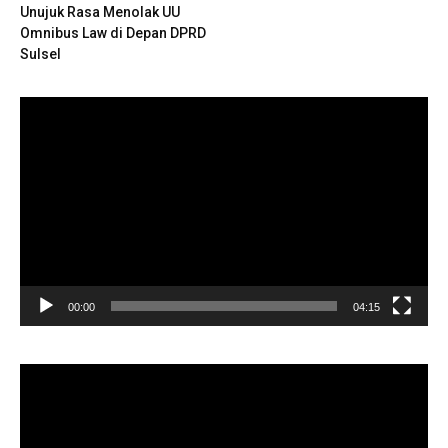
Unujuk Rasa Menolak UU
Omnibus Law di Depan DPRD
Sulsel
Pemutar
Video
00:00
04:15
Pemutar
Video