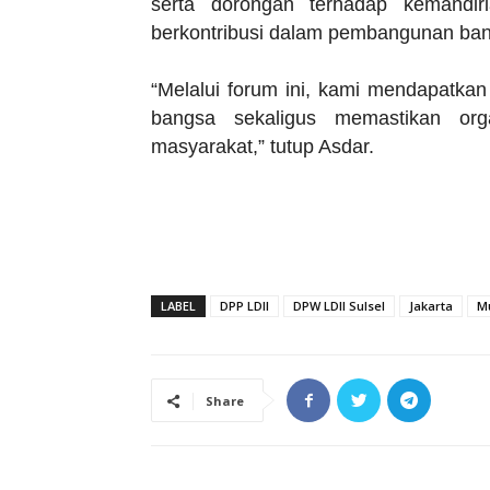
serta dorongan terhadap kemandir
berkontribusi dalam pembangunan ba
“Melalui forum ini, kami mendapatk
bangsa sekaligus memastikan orga
masyarakat,” tutup Asdar.
LABEL
DPP LDII
DPW LDII Sulsel
Jakarta
M
Share