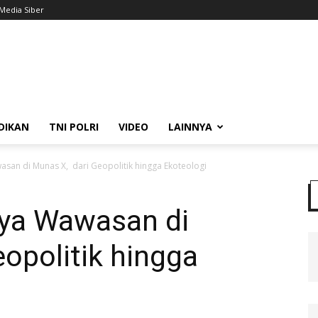
Media Siber
DIKAN
TNI POLRI
VIDEO
LAINNYA
wasan di Munas X, dari Geopolitik hingga Ekoteologi
aya Wawasan di
opolitik hingga