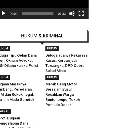
00:00
01:33
HUKUM & KRIMINAL
UKUM
HUKUM
duga Tipu Gelap Dana
Diduga adanya Rekayasa
ien, Oknum Advokat
Kasus, Korban jadi
N Dilaporkan ke Polisi
Tersangka, DPD Cobra
Sulsel Minta...
UKUM
HUKUM
gaan Maraknya
Marak Geng Motor
mbang, Peredaran
Bersajam Busur
M dan Rokok Ilegal,
Resahkan Warga
ritim Muda Geruduk...
Bontonompo, Tokoh
Pemuda Desak...
AERAH
roti Dugaan
enggelapan Dana