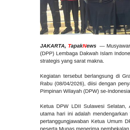
JAKARTA,
T
apak
N
ews
— Musyawara
(DPP) Lembaga Dakwah Islam Indones
strategis yang sarat makna.
Kegiatan tersebut berlangsung di Gra
Rabu (08/04/2026), diisi dengan pe
Pimpinan Wilayah (DPW) se-Indonesia
Ketua DPW LDII Sulawesi Selatan,
utama hari ini adalah mendengarkan 
pertanggungjawaban Ketua Umum DPP
peserta Munas menerima pembekalan d