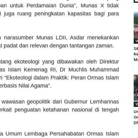
ban untuk Perdamaian Dunia”, Munas X tidak
i juga ruang peningkatan kapasitas bagi para
leh narasumber Munas LDII, Asdar menekankan
V
t padat dan relevan dengan tantangan zaman.
Si
Ke
M
ntang ekoteologi yang dibawakan oleh Direktur
mas Islam Kemenag RI, Dr Muchlis Muhammad
 “Ekoteologi dalam Praktik: Peran Ormas Islam
basis Nilai Agama”.
n wawasan geopolitik dari Gubernur Lemhannas
V
rkait penguatan ketahanan nasional di tengah
Un
Om
DP
etua Umum Lembaga Persahabatan Ormas Islam