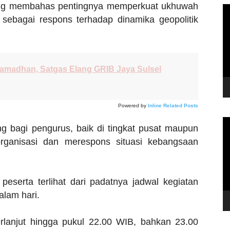
 yang membahas pentingnya memperkuat ukhuwah
P
 sebagai respons terhadap dinamika geopolitik
Vi
amadhan, Satgas Elang GRIB Jaya Sulsel
Powered by
Inline Related Posts
P
ing bagi pengurus, baik di tingkat pusat maupun
Vi
rganisasi dan merespons situasi kebangsaan
peserta terlihat dari padatnya jadwal kegiatan
alam hari.
rlanjut hingga pukul 22.00 WIB, bahkan 23.00