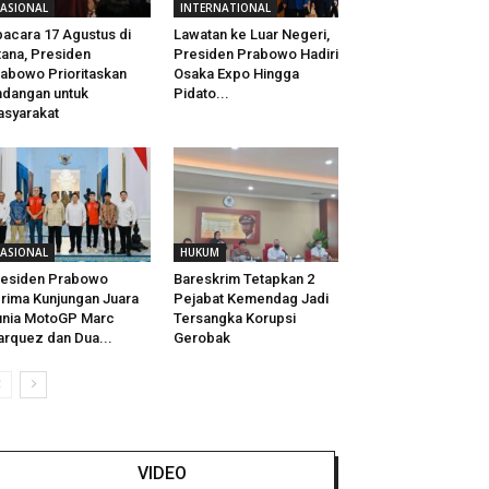
ASIONAL
INTERNATIONAL
acara 17 Agustus di
Lawatan ke Luar Negeri,
tana, Presiden
Presiden Prabowo Hadiri
abowo Prioritaskan
Osaka Expo Hingga
dangan untuk
Pidato...
syarakat
ASIONAL
HUKUM
residen Prabowo
Bareskrim Tetapkan 2
rima Kunjungan Juara
Pejabat Kemendag Jadi
nia MotoGP Marc
Tersangka Korupsi
rquez dan Dua...
Gerobak
VIDEO