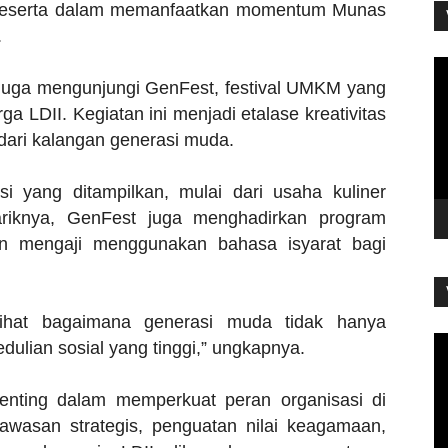
 peserta dalam memanfaatkan momentum Munas
.
P
Vi
juga mengunjungi GenFest, festival UMKM yang
a LDII. Kegiatan ini menjadi etalase kreativitas
dari kalangan generasi muda.
i yang ditampilkan, mulai dari usaha kuliner
nariknya, GenFest juga menghadirkan program
aran mengaji menggunakan bahasa isyarat bagi
elihat bagaimana generasi muda tidak hanya
P
edulian sosial yang tinggi,” ungkapnya.
Vi
nting dalam memperkuat peran organisasi di
wasan strategis, penguatan nilai keagamaan,