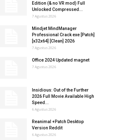
Edition (& no VR mod) Full
Unlocked Compressed...
7 Agustus 2026
Mindjet MindManager
Professional Crack exe [Patch]
[x32x64] [Clean] 2026
7 Agustus 2026
Office 2024 Updated magnet
7 Agustus 2026
Insidious: Out of the Further
2026 Full Movie Available High
Speed...
6 Agustus 2026
Reanimal +Patch Desktop
Version Reddit
6 Agustus 2026