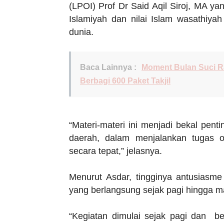
(LPOI) Prof Dr Said Aqil Siroj, MA
Islamiyah dan nilai Islam wasathiyah
dunia.
Baca Lainnya :
Moment Bulan Suci R
Berbagi 600 Paket Takjil
“Materi-materi ini menjadi bekal pent
daerah, dalam menjalankan tugas o
secara tepat,” jelasnya.
Menurut Asdar, tingginya antusiasme 
yang berlangsung sejak pagi hingga m
“Kegiatan dimulai sejak pagi dan be