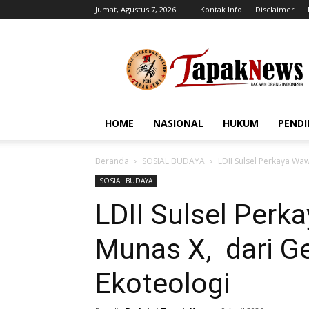
Jumat, Agustus 7, 2026
Kontak Info
Disclaimer
tapaknews.com
HOME
NASIONAL
HUKUM
PENDI
Beranda
SOSIAL BUDAYA
LDII Sulsel Perkaya Wa
SOSIAL BUDAYA
LDII Sulsel Perk
Munas X, dari Ge
Ekoteologi