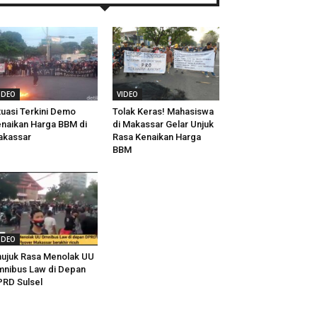
IDEO
VIDEO
tuasi Terkini Demo
Tolak Keras! Mahasiswa
naikan Harga BBM di
di Makassar Gelar Unjuk
akassar
Rasa Kenaikan Harga
BBM
IDEO
ujuk Rasa Menolak UU
nibus Law di Depan
RD Sulsel