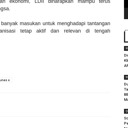
ian ekonomi, LDII diharapkan mampu terus
ngsa.
an banyak masukan untuk menghadapi tantangan
nisasi tetap aktif dan relevan di tengah
H
Di
Kl
AR
H
unas x
Du
Ta
BB
Ma
D
So
P