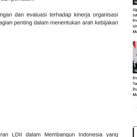
N
Up
an dan evaluasi terhadap kinerja organisasi
Is
Pr
 bagian penting dalam menentukan arah kebijakan
Un
Ma
N
P
Te
Du
Ma
ran LDII dalam Membangun Indonesia yang