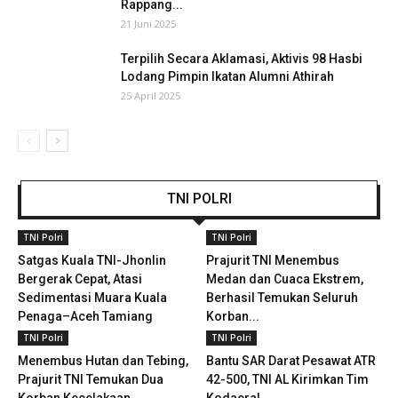
Rappang...
21 Juni 2025
Terpilih Secara Aklamasi, Aktivis 98 Hasbi
Lodang Pimpin Ikatan Alumni Athirah
25 April 2025
TNI POLRI
TNI Polri
TNI Polri
Satgas Kuala TNI-Jhonlin
Prajurit TNI Menembus
Bergerak Cepat, Atasi
Medan dan Cuaca Ekstrem,
Sedimentasi Muara Kuala
Berhasil Temukan Seluruh
Penaga–Aceh Tamiang
Korban...
TNI Polri
TNI Polri
Menembus Hutan dan Tebing,
Bantu SAR Darat Pesawat ATR
Prajurit TNI Temukan Dua
42-500, TNI AL Kirimkan Tim
Korban Kecelakaan
Kodaeral...