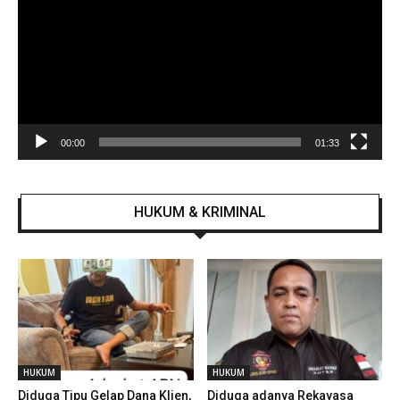
00:00
01:33
HUKUM & KRIMINAL
HUKUM
HUKUM
Diduga Tipu Gelap Dana Klien,
Diduga adanya Rekayasa