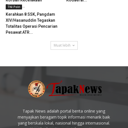
Pesawat...
TNI Polri
Kerahkan 8 SSK, Pangdam
XIV/Hasanuddin Tegaskan
Totalitas Operasi Pencarian
Pesawat ATR...
Muat lebih
Tapak News adalah portal berita online yang
menyajikan beragam topik informasi menarik baik
yang berskala lokal, nasional hingga internasional.