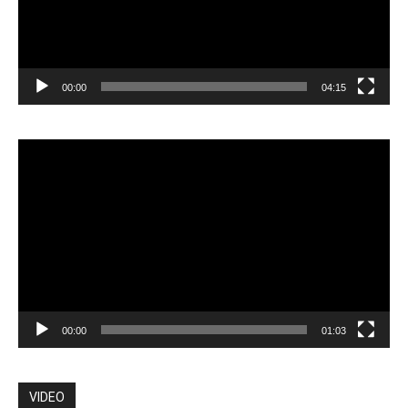
00:00
04:15
Pemutar
Video
00:00
01:03
VIDEO