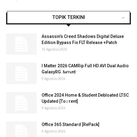
TOPIK TERKINI
Assassin’s Creed Shadows Digital Deluxe
Edition Bypass Fix FLT Release +Patch
10 Agustus 2026
I Matter 2026 CAMRip Full HD AVI Dual Audio
GalaxyRG .t𝐨rr𝐞nt
9 Agustus 2026
Office 2024 Home & Student Debloated LTSC
Updated [Тo𝚛rent]
9 Agustus 2026
Office 365 Standard [RePаck]
9 Agustus 2026