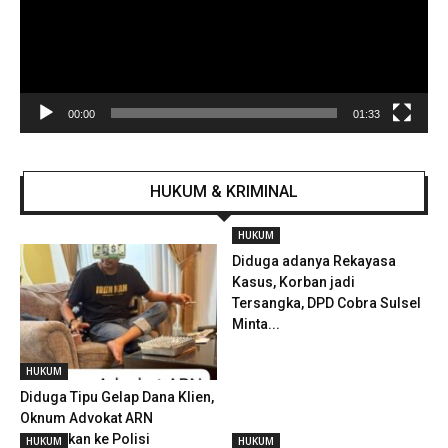
00:00
01:33
HUKUM & KRIMINAL
HUKUM
Diduga adanya Rekayasa
Kasus, Korban jadi
Tersangka, DPD Cobra Sulsel
Minta...
HUKUM
Diduga Tipu Gelap Dana Klien,
Oknum Advokat ARN
Dilaporkan ke Polisi
HUKUM
HUKUM