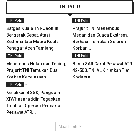
TNI POLRI
TNI Polri
TNI Polri
Satgas Kuala TNI-Jhonlin
Prajurit TNI Menembus
Bergerak Cepat, Atasi
Medan dan Cuaca Ekstrem,
Sedimentasi Muara Kuala
Berhasil Temukan Seluruh
Penaga–Aceh Tamiang
Korban...
TNI Polri
TNI Polri
Menembus Hutan dan Tebing,
Bantu SAR Darat Pesawat ATR
Prajurit TNI Temukan Dua
42-500, TNI AL Kirimkan Tim
Korban Kecelakaan
Kodaeral...
Pesawat...
TNI Polri
Kerahkan 8 SSK, Pangdam
XIV/Hasanuddin Tegaskan
Totalitas Operasi Pencarian
Pesawat ATR...
Muat lebih