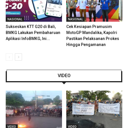
NASIONAL
NASIONAL
Sukseskan KTT G20 di Bali,
Cek Kesiapan Pramusim
BMKG Lakukan Pembaharuan
MotoGP Mandalika, Kapolri
Aplikasi InfoBMKG, Ini...
Pastikan Pelaksanan Prokes
Hingga Pengamanan
VIDEO
VIDEO
VIDEO