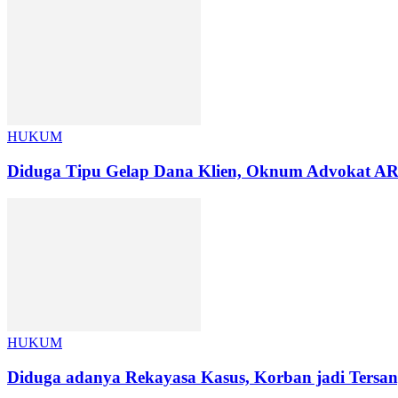
HUKUM
Diduga Tipu Gelap Dana Klien, Oknum Advokat ARN
HUKUM
Diduga adanya Rekayasa Kasus, Korban jadi Tersan