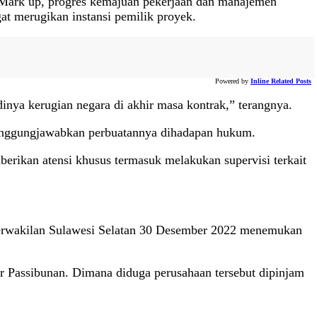
 Mark up, progres kemajuan pekerjaan dan manajemen
at merugikan instansi pemilik proyek.
Powered by
Inline Related Posts
inya kerugian negara di akhir masa kontrak,” terangnya.
anggungjawabkan perbuatannya dihadapan hukum.
erikan atensi khusus termasuk melakukan supervisi terkait
Perwakilan Sulawesi Selatan 30 Desember 2022 menemukan
ur Passibunan. Dimana diduga perusahaan tersebut dipinjam