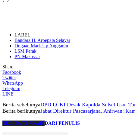
LABEL
Bandara H. Aroepala Selayar
Dugaan Mark Up Anggaran
LSM Perak
PN Makassar
Share
Facebook
Twitter
WhatsApp
Telegram
LINE
Berita sebelumya
DPD LCKI Desak Kapolda Sulsel Usut Tunt
Berita berikutnya
Jabat Direktur Pascasarjana, Anirwan: Ka
BERITA TERKAIT
DARI PENULIS