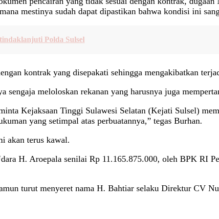
okumen pencairan yang tidak sesuai dengan kontrak, dugaan
imana mestinya sudah dapat dipastikan bahwa kondisi ini sang
ndaklanjuti Polda Sulsel
dengan kontrak yang disepakati sehingga mengakibatkan terjad
ya sengaja meloloskan rekanan yang harusnya juga mempert
inta Kejaksaan Tinggi Sulawesi Selatan (Kejati Sulsel) memb
ukuman yang setimpal atas perbuatannya,” tegas Burhan.
mi akan terus kawal.
Udara H. Aroepala senilai Rp 11.165.875.000, oleh BPK RI 
 namun turut menyeret nama H. Bahtiar selaku Direktur CV N