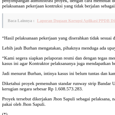
penyimpangan administrasi proyek, dengan cara membuat d
pelaksanaan pekerjaan kontruksi yang tidak berjalan sebaga
Baca Lainnya :
Laporan Dugaan Korupsi Aplikasi PPDB Diti
“Hasil pelaksanaan pekerjaan yang diserahkan tidak sesuai 
Lebih jauh Burhan mengatakan, pihaknya menduga ada upa
“Kami segera siapkan pelaporan resmi dan dengan tegas mem
kasus ini agar Kontraktor pelaksananya juga mendapatkan h
Jadi menurut Burhan, intinya kasus ini belum tuntas dan ka
Diketahui proyek pemenuhan standar runway strip Bandar 
kerugian negara sebesar Rp 1.608.573.283.
Proyek tersebut dikerjakan Jhon Sapuli sebagai pelaksana,
pakai oleh Jhon Sapuli.
(*)