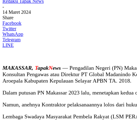
Redaksi Tapak News
-
14 Maret 2024
Share
Facebook
Twitter
WhatsApp
Telegram
LINE
MAKASSAR,
T
apak
N
ews
— Pengadilan Negeri (PN) Makas
Konsultan Pengawas atau Direktur PT Global Madanindo Ko
Aroepala Kabupaten Kepulauan Selayar APBN TA. 2018.
Dalam putusan PN Makassar 2023 lalu, menetapkan kedua or
Namun, anehnya Kontraktor pelaksanaannya lolos dari hukum
Lembaga Swadaya Masyarakat Pembela Rakyat (LSM PERAK) I