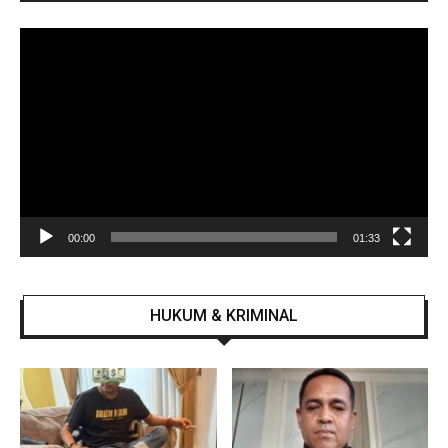
Pemutar
Video
00:00
01:33
HUKUM & KRIMINAL