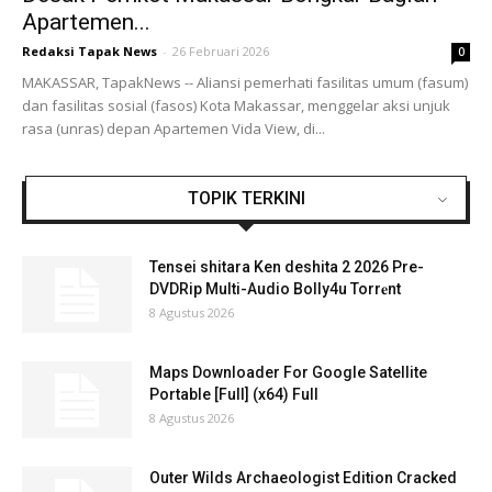
Apartemen...
Redaksi Tapak News
-
26 Februari 2026
0
MAKASSAR, TapakNews -- Aliansi pemerhati fasilitas umum (fasum)
dan fasilitas sosial (fasos) Kota Makassar, menggelar aksi unjuk
rasa (unras) depan Apartemen Vida View, di...
TOPIK TERKINI
Tensei shitara Ken deshita 2 2026 Pre-
DVDRip Multi-Audio Bolly4u Torr𝐞nt
8 Agustus 2026
Maps Downloader For Google Satellite
Portable [Full] (x64) Full
8 Agustus 2026
Outer Wilds Archaeologist Edition Cracked