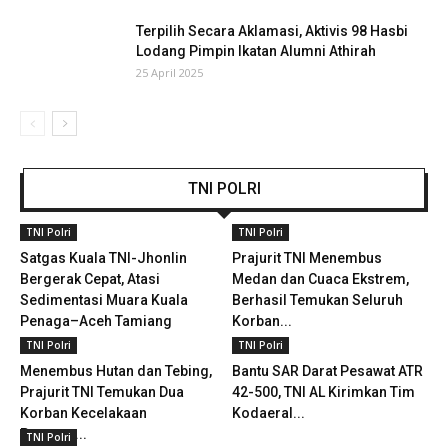
Terpilih Secara Aklamasi, Aktivis 98 Hasbi
Lodang Pimpin Ikatan Alumni Athirah
25 April 2025
TNI POLRI
TNI Polri
TNI Polri
Satgas Kuala TNI-Jhonlin
Prajurit TNI Menembus
Bergerak Cepat, Atasi
Medan dan Cuaca Ekstrem,
Sedimentasi Muara Kuala
Berhasil Temukan Seluruh
Penaga–Aceh Tamiang
Korban...
TNI Polri
TNI Polri
Menembus Hutan dan Tebing,
Bantu SAR Darat Pesawat ATR
Prajurit TNI Temukan Dua
42-500, TNI AL Kirimkan Tim
Korban Kecelakaan
Kodaeral...
Pesawat...
TNI Polri