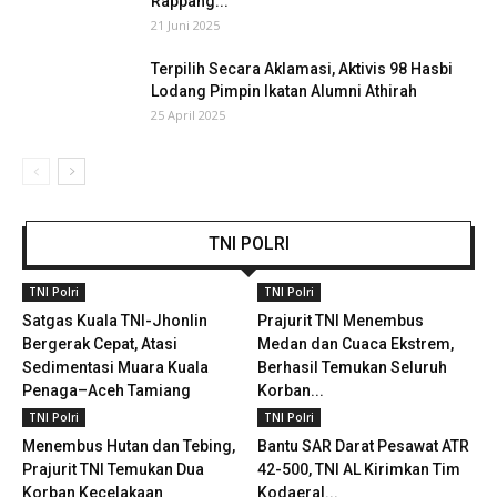
Rappang...
21 Juni 2025
Terpilih Secara Aklamasi, Aktivis 98 Hasbi
Lodang Pimpin Ikatan Alumni Athirah
25 April 2025
TNI POLRI
TNI Polri
TNI Polri
Satgas Kuala TNI-Jhonlin
Prajurit TNI Menembus
Bergerak Cepat, Atasi
Medan dan Cuaca Ekstrem,
Sedimentasi Muara Kuala
Berhasil Temukan Seluruh
Penaga–Aceh Tamiang
Korban...
TNI Polri
TNI Polri
Menembus Hutan dan Tebing,
Bantu SAR Darat Pesawat ATR
Prajurit TNI Temukan Dua
42-500, TNI AL Kirimkan Tim
Korban Kecelakaan
Kodaeral...