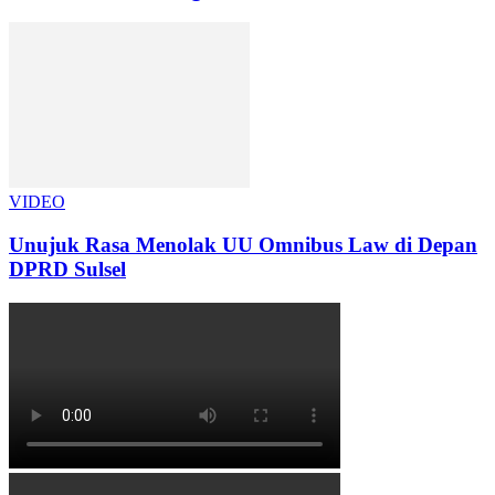
VIDEO
Unujuk Rasa Menolak UU Omnibus Law di Depan
DPRD Sulsel