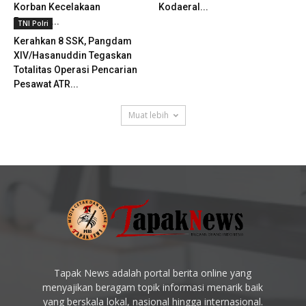
Korban Kecelakaan
Kodaeral...
Pesawat...
TNI Polri
Kerahkan 8 SSK, Pangdam
XIV/Hasanuddin Tegaskan
Totalitas Operasi Pencarian
Pesawat ATR...
Muat lebih
Tapak News adalah portal berita online yang
menyajikan beragam topik informasi menarik baik
yang berskala lokal, nasional hingga internasional.