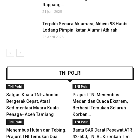
Rappang...
21 Juni 2025
Terpilih Secara Aklamasi, Aktivis 98 Hasbi
Lodang Pimpin Ikatan Alumni Athirah
25 April 2025
TNI POLRI
TNI Polri
TNI Polri
Satgas Kuala TNI-Jhonlin
Prajurit TNI Menembus
Bergerak Cepat, Atasi
Medan dan Cuaca Ekstrem,
Sedimentasi Muara Kuala
Berhasil Temukan Seluruh
Penaga–Aceh Tamiang
Korban...
TNI Polri
TNI Polri
Menembus Hutan dan Tebing,
Bantu SAR Darat Pesawat ATR
Prajurit TNI Temukan Dua
42-500, TNI AL Kirimkan Tim