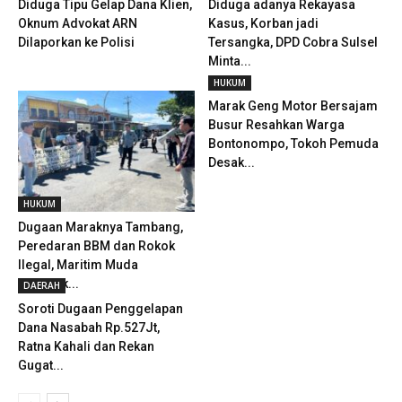
Diduga Tipu Gelap Dana Klien,
Diduga adanya Rekayasa
Oknum Advokat ARN
Kasus, Korban jadi
Dilaporkan ke Polisi
Tersangka, DPD Cobra Sulsel
Minta...
HUKUM
Marak Geng Motor Bersajam
Busur Resahkan Warga
Bontonompo, Tokoh Pemuda
Desak...
HUKUM
Dugaan Maraknya Tambang,
Peredaran BBM dan Rokok
Ilegal, Maritim Muda
Geruduk...
DAERAH
Soroti Dugaan Penggelapan
Dana Nasabah Rp.527Jt,
Ratna Kahali dan Rekan
Gugat...