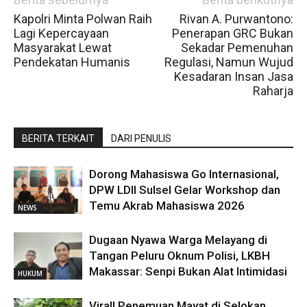
Kapolri Minta Polwan Raih
Rivan A. Purwantono:
Lagi Kepercayaan
Penerapan GRC Bukan
Masyarakat Lewat
Sekadar Pemenuhan
Pendekatan Humanis
Regulasi, Namun Wujud
Kesadaran Insan Jasa
Raharja
BERITA TERKAIT
DARI PENULIS
Dorong Mahasiswa Go Internasional,
DPW LDII Sulsel Gelar Workshop dan
Temu Akrab Mahasiswa 2026
NEWS
Dugaan Nyawa Warga Melayang di
Tangan Peluru Oknum Polisi, LKBH
Makassar: Senpi Bukan Alat Intimidasi
HUKUM
Viral! Penemuan Mayat di Selokan