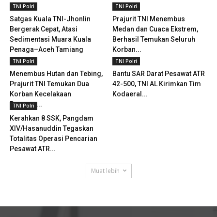
TNI Polri
TNI Polri
Satgas Kuala TNI-Jhonlin
Prajurit TNI Menembus
Bergerak Cepat, Atasi
Medan dan Cuaca Ekstrem,
Sedimentasi Muara Kuala
Berhasil Temukan Seluruh
Penaga–Aceh Tamiang
Korban...
TNI Polri
TNI Polri
Menembus Hutan dan Tebing,
Bantu SAR Darat Pesawat ATR
Prajurit TNI Temukan Dua
42-500, TNI AL Kirimkan Tim
Korban Kecelakaan
Kodaeral...
Pesawat...
TNI Polri
Kerahkan 8 SSK, Pangdam
XIV/Hasanuddin Tegaskan
Totalitas Operasi Pencarian
Pesawat ATR...
Muat lebih