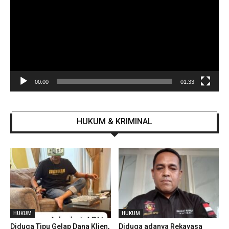
00:00
01:33
HUKUM & KRIMINAL
HUKUM
HUKUM
Diduga Tipu Gelap Dana Klien,
Diduga adanya Rekayasa