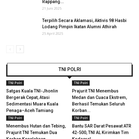
Rappang...
21 Juni 2025
Terpilih Secara Aklamasi, Aktivis 98 Hasbi
Lodang Pimpin Ikatan Alumni Athirah
25 April 2025
TNI POLRI
TNI Polri
TNI Polri
Satgas Kuala TNI-Jhonlin
Prajurit TNI Menembus
Bergerak Cepat, Atasi
Medan dan Cuaca Ekstrem,
Sedimentasi Muara Kuala
Berhasil Temukan Seluruh
Penaga–Aceh Tamiang
Korban...
TNI Polri
TNI Polri
Menembus Hutan dan Tebing,
Bantu SAR Darat Pesawat ATR
Prajurit TNI Temukan Dua
42-500, TNI AL Kirimkan Tim
Korban Kecelakaan
Kodaeral...