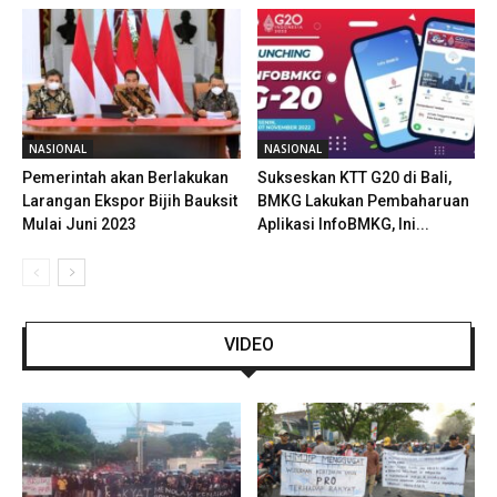
NASIONAL
NASIONAL
Pemerintah akan Berlakukan
Sukseskan KTT G20 di Bali,
Larangan Ekspor Bijih Bauksit
BMKG Lakukan Pembaharuan
Mulai Juni 2023
Aplikasi InfoBMKG, Ini...
VIDEO