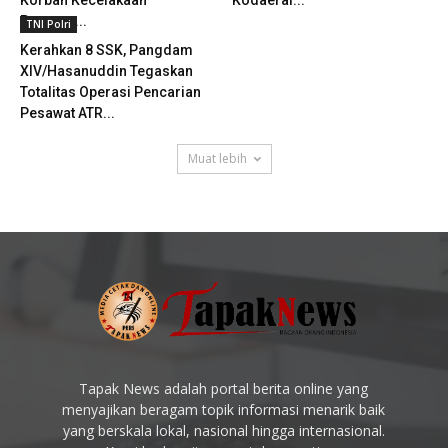
Pesawat...
TNI Polri
Kerahkan 8 SSK, Pangdam
XIV/Hasanuddin Tegaskan
Totalitas Operasi Pencarian
Pesawat ATR...
Muat lebih
Tapak News adalah portal berita online yang
menyajikan beragam topik informasi menarik baik
yang berskala lokal, nasional hingga internasional.