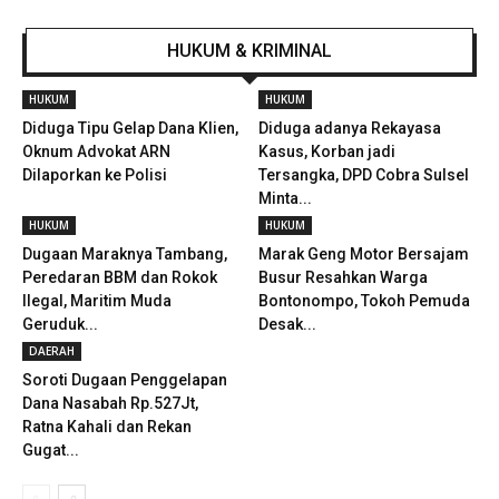
HUKUM & KRIMINAL
HUKUM
HUKUM
Diduga Tipu Gelap Dana Klien,
Diduga adanya Rekayasa
Oknum Advokat ARN
Kasus, Korban jadi
Dilaporkan ke Polisi
Tersangka, DPD Cobra Sulsel
Minta...
HUKUM
HUKUM
Dugaan Maraknya Tambang,
Marak Geng Motor Bersajam
Peredaran BBM dan Rokok
Busur Resahkan Warga
Ilegal, Maritim Muda
Bontonompo, Tokoh Pemuda
Geruduk...
Desak...
DAERAH
Soroti Dugaan Penggelapan
Dana Nasabah Rp.527Jt,
Ratna Kahali dan Rekan
Gugat...