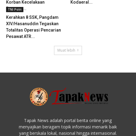
Korban Kecelakaan
Kodaeral...
Pesawat...
TNI Polri
Kerahkan 8 SSK, Pangdam
XIV/Hasanuddin Tegaskan
Totalitas Operasi Pencarian
Pesawat ATR...
Muat lebih
Tapak News adalah portal berita online yang
menyajikan beragam topik informasi menarik baik
yang berskala lokal, nasional hingga internasional.