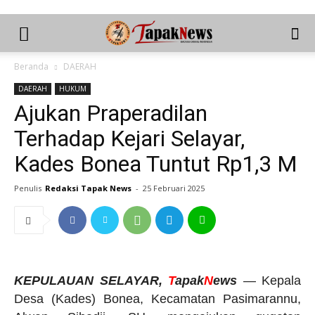
Beranda
DAERAH
DAERAH
HUKUM
Ajukan Praperadilan
Terhadap Kejari Selayar,
Kades Bonea Tuntut Rp1,3 M
Penulis
Redaksi Tapak News
-
25 Februari 2025
KEPULAUAN SELAYAR
,
T
apak
N
ews
— Kepala
Desa (Kades) Bonea, Kecamatan Pasimarannu,