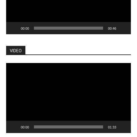
00:00
00:46
VIDEO
Pemutar
Video
00:00
01:33