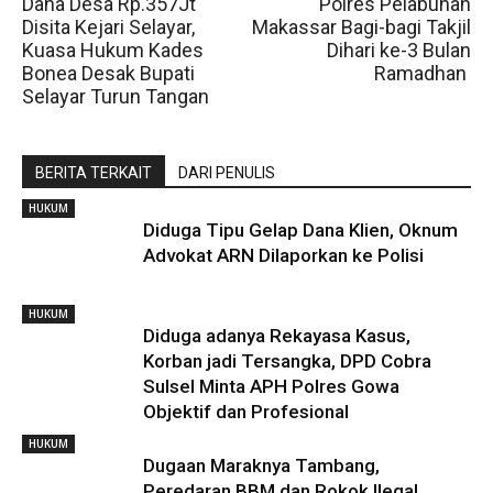
Dana Desa Rp.357Jt
Polres Pelabuhan
Disita Kejari Selayar,
Makassar Bagi-bagi Takjil
Kuasa Hukum Kades
Dihari ke-3 Bulan
Bonea Desak Bupati
Ramadhan
Selayar Turun Tangan
BERITA TERKAIT
DARI PENULIS
HUKUM
Diduga Tipu Gelap Dana Klien, Oknum
Advokat ARN Dilaporkan ke Polisi
HUKUM
Diduga adanya Rekayasa Kasus,
Korban jadi Tersangka, DPD Cobra
Sulsel Minta APH Polres Gowa
Objektif dan Profesional
HUKUM
Dugaan Maraknya Tambang,
Peredaran BBM dan Rokok Ilegal,