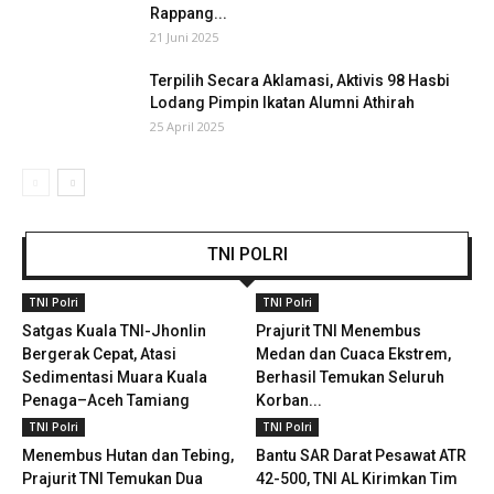
Rappang...
21 Juni 2025
Terpilih Secara Aklamasi, Aktivis 98 Hasbi
Lodang Pimpin Ikatan Alumni Athirah
25 April 2025
TNI POLRI
TNI Polri
TNI Polri
Satgas Kuala TNI-Jhonlin
Prajurit TNI Menembus
Bergerak Cepat, Atasi
Medan dan Cuaca Ekstrem,
Sedimentasi Muara Kuala
Berhasil Temukan Seluruh
Penaga–Aceh Tamiang
Korban...
TNI Polri
TNI Polri
Menembus Hutan dan Tebing,
Bantu SAR Darat Pesawat ATR
Prajurit TNI Temukan Dua
42-500, TNI AL Kirimkan Tim