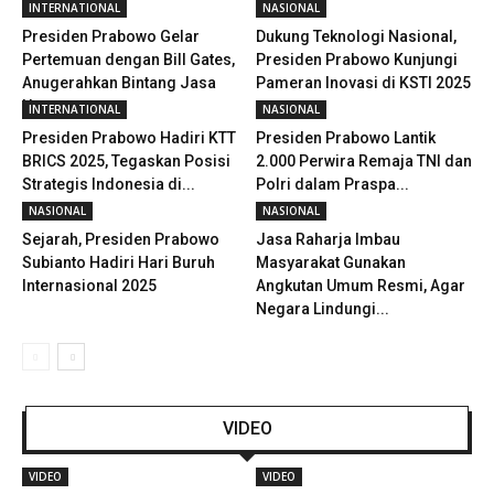
INTERNATIONAL
NASIONAL
Presiden Prabowo Gelar
Dukung Teknologi Nasional,
Pertemuan dengan Bill Gates,
Presiden Prabowo Kunjungi
Anugerahkan Bintang Jasa
Pameran Inovasi di KSTI 2025
Utama
INTERNATIONAL
NASIONAL
Presiden Prabowo Hadiri KTT
Presiden Prabowo Lantik
BRICS 2025, Tegaskan Posisi
2.000 Perwira Remaja TNI dan
Strategis Indonesia di...
Polri dalam Praspa...
NASIONAL
NASIONAL
Sejarah, Presiden Prabowo
Jasa Raharja Imbau
Subianto Hadiri Hari Buruh
Masyarakat Gunakan
Internasional 2025
Angkutan Umum Resmi, Agar
Negara Lindungi...
VIDEO
VIDEO
VIDEO