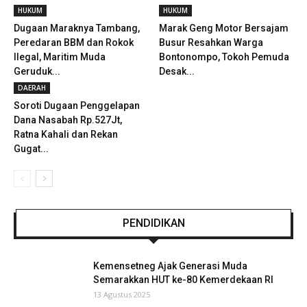
HUKUM
HUKUM
Dugaan Maraknya Tambang,
Marak Geng Motor Bersajam
Peredaran BBM dan Rokok
Busur Resahkan Warga
Ilegal, Maritim Muda
Bontonompo, Tokoh Pemuda
Geruduk...
Desak...
DAERAH
Soroti Dugaan Penggelapan
Dana Nasabah Rp.527Jt,
Ratna Kahali dan Rekan
Gugat...
PENDIDIKAN
Kemensetneg Ajak Generasi Muda
Semarakkan HUT ke-80 Kemerdekaan RI
13 Agustus 2025