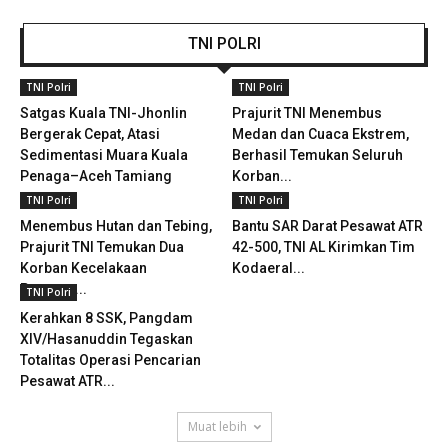
TNI POLRI
TNI Polri
TNI Polri
Satgas Kuala TNI-Jhonlin
Prajurit TNI Menembus
Bergerak Cepat, Atasi
Medan dan Cuaca Ekstrem,
Sedimentasi Muara Kuala
Berhasil Temukan Seluruh
Penaga–Aceh Tamiang
Korban...
TNI Polri
TNI Polri
Menembus Hutan dan Tebing,
Bantu SAR Darat Pesawat ATR
Prajurit TNI Temukan Dua
42-500, TNI AL Kirimkan Tim
Korban Kecelakaan
Kodaeral...
Pesawat...
TNI Polri
Kerahkan 8 SSK, Pangdam
XIV/Hasanuddin Tegaskan
Totalitas Operasi Pencarian
Pesawat ATR...
Muat lebih