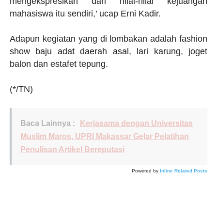
mengekspresikan dari nilai-nilai kejuangan
mahasiswa itu sendiri,’ ucap Erni Kadir.
Adapun kegiatan yang di lombakan adalah fashion
show baju adat daerah asal, lari karung, joget
balon dan estafet tepung.
(*/TN)
Baca Lainnya :
Kerjasama dengan Universitas
Muslim Maros, UPRI Makassar Gelar Pelatihan
Penulisan Artikel Bereputasi
Powered by
Inline Related Posts