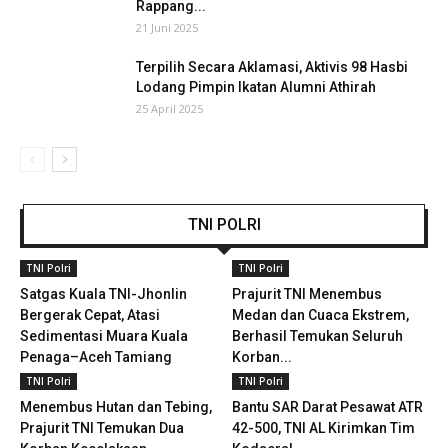
Rappang...
21 Juni 2025
Terpilih Secara Aklamasi, Aktivis 98 Hasbi
Lodang Pimpin Ikatan Alumni Athirah
25 April 2025
TNI POLRI
TNI Polri
TNI Polri
Satgas Kuala TNI-Jhonlin
Prajurit TNI Menembus
Bergerak Cepat, Atasi
Medan dan Cuaca Ekstrem,
Sedimentasi Muara Kuala
Berhasil Temukan Seluruh
Penaga–Aceh Tamiang
Korban...
TNI Polri
TNI Polri
Menembus Hutan dan Tebing,
Bantu SAR Darat Pesawat ATR
Prajurit TNI Temukan Dua
42-500, TNI AL Kirimkan Tim