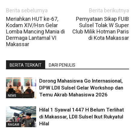
Berita sebelumya
Berita berikutnya
Meriahkan HUT ke-67,
Pernyataan Sikap FUIB
Kodam XIV/Hsn Gelar
Sulsel Tolak W Super
Lomba Mancing Mania di
Club Milik Hotman Paris
Dermaga Lantamal VI
di Kota Makassar
Makassar
BERITA TERKAIT
DARI PENULIS
Dorong Mahasiswa Go Internasional,
DPW LDII Sulsel Gelar Workshop dan
Temu Akrab Mahasiswa 2026
NEWS
Hilal 1 Syawal 1447 H Belum Terlihat
di Makassar, LDII Sulsel Ikut Rukyatul
Hilal
RAGAM