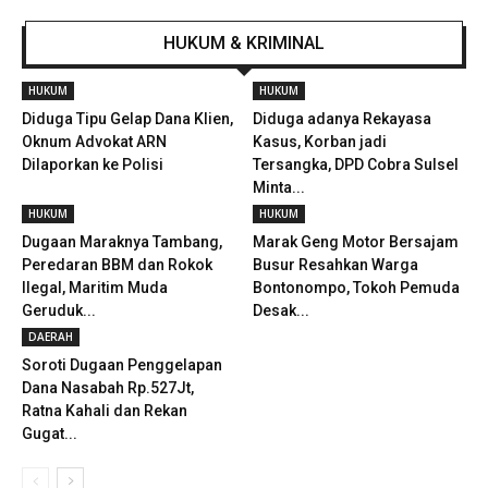
HUKUM & KRIMINAL
HUKUM
HUKUM
Diduga Tipu Gelap Dana Klien,
Diduga adanya Rekayasa
Oknum Advokat ARN
Kasus, Korban jadi
Dilaporkan ke Polisi
Tersangka, DPD Cobra Sulsel
Minta...
HUKUM
HUKUM
Dugaan Maraknya Tambang,
Marak Geng Motor Bersajam
Peredaran BBM dan Rokok
Busur Resahkan Warga
Ilegal, Maritim Muda
Bontonompo, Tokoh Pemuda
Geruduk...
Desak...
DAERAH
Soroti Dugaan Penggelapan
Dana Nasabah Rp.527Jt,
Ratna Kahali dan Rekan
Gugat...