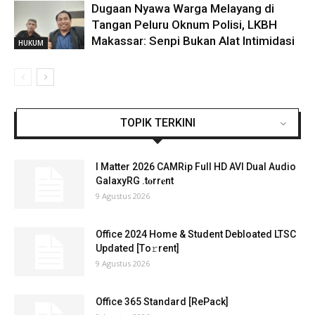
Dugaan Nyawa Warga Melayang di
Tangan Peluru Oknum Polisi, LKBH
Makassar: Senpi Bukan Alat Intimidasi
HUKUM
TOPIK TERKINI
I Matter 2026 CAMRip Full HD AVI Dual Audio
GalaxyRG .t𝐨rr𝐞nt
9 Agustus 2026
Office 2024 Home & Student Debloated LTSC
Updated [Тo𝚛rent]
9 Agustus 2026
Office 365 Standard [RePаck]