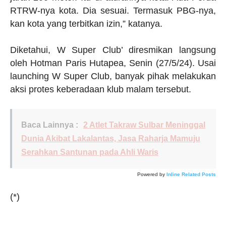
RTRW-nya kota. Dia sesuai. Termasuk PBG-nya,
kan kota yang terbitkan izin,” katanya.
Diketahui, W Super Club’ diresmikan langsung
oleh Hotman Paris Hutapea, Senin (27/5/24). Usai
launching W Super Club, banyak pihak melakukan
aksi protes keberadaan klub malam tersebut.
Baca Lainnya :
2 Atlet Takraw Sulbar Meninggal
Dunia Akibat Lakalantas, Jasa Raharja Mamuju
Serahkan Santunan pada Ahli Waris
Powered by
Inline Related Posts
(*)