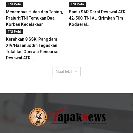
TNI Polri
TNI Polri
Menembus Hutan dan Tebing,
Bantu SAR Darat Pesawat ATR
Prajurit TNI Temukan Dua
42-500, TNI AL Kirimkan Tim
Korban Kecelakaan
Kodaeral...
Pesawat...
TNI Polri
Kerahkan 8 SSK, Pangdam
XIV/Hasanuddin Tegaskan
Totalitas Operasi Pencarian
Pesawat ATR...
Muat lebih