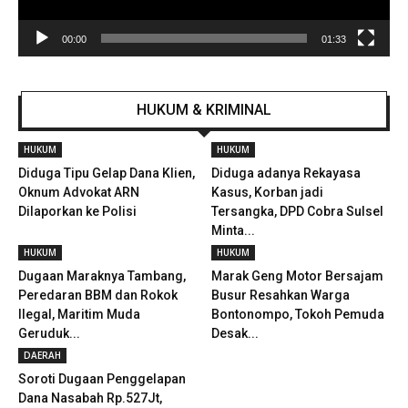
00:00
01:33
HUKUM & KRIMINAL
HUKUM
HUKUM
Diduga Tipu Gelap Dana Klien,
Diduga adanya Rekayasa
Oknum Advokat ARN
Kasus, Korban jadi
Dilaporkan ke Polisi
Tersangka, DPD Cobra Sulsel
Minta...
HUKUM
HUKUM
Dugaan Maraknya Tambang,
Marak Geng Motor Bersajam
Peredaran BBM dan Rokok
Busur Resahkan Warga
Ilegal, Maritim Muda
Bontonompo, Tokoh Pemuda
Geruduk...
Desak...
DAERAH
Soroti Dugaan Penggelapan
Dana Nasabah Rp.527Jt,