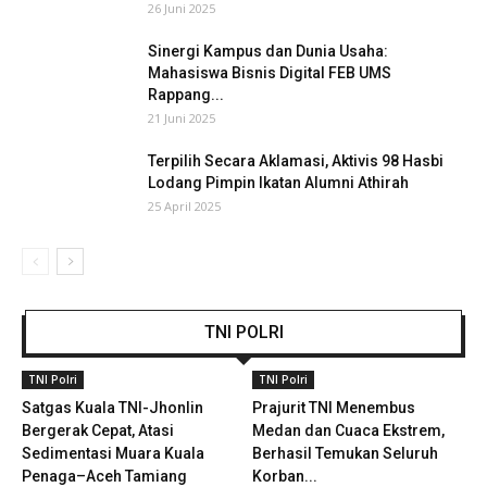
26 Juni 2025
Sinergi Kampus dan Dunia Usaha:
Mahasiswa Bisnis Digital FEB UMS
Rappang...
21 Juni 2025
Terpilih Secara Aklamasi, Aktivis 98 Hasbi
Lodang Pimpin Ikatan Alumni Athirah
25 April 2025
TNI POLRI
TNI Polri
TNI Polri
Satgas Kuala TNI-Jhonlin
Prajurit TNI Menembus
Bergerak Cepat, Atasi
Medan dan Cuaca Ekstrem,
Sedimentasi Muara Kuala
Berhasil Temukan Seluruh
Penaga–Aceh Tamiang
Korban...