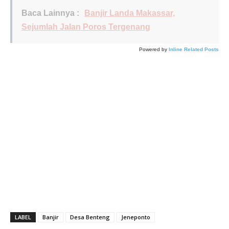
Baca Lainnya :
Banjir Landa Makassar,
Sejumlah Jalan Poros Tergenang
Powered by
Inline Related Posts
LABEL
Banjir
Desa Benteng
Jeneponto