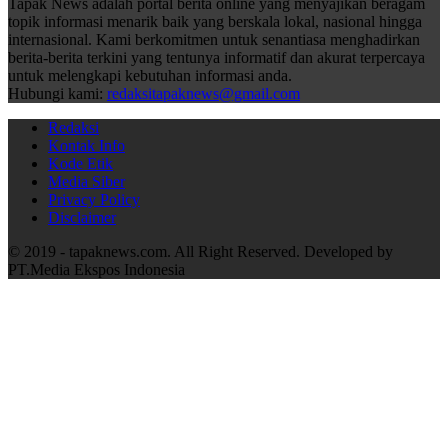
Tapak News adalah portal berita online yang menyajikan beragam
topik informasi menarik baik yang berskala lokal, nasional hingga
internasional. Kami berkomitmen untuk senantiasa menghadirkan
berita-berita terkini yang tentunya informatif dan akurat terpercaya
untuk melengkapi kebutuhan informasi anda.
Hubungi kami:
redaksitapaknews@gmail.com
Redaksi
Kontak Info
Kode Etik
Media Siber
Privacy Policy
Disclaimer
© 2019 - tapaknews.com. All Right Reserved. Developed by
PT.Media Ekspos Indonesia