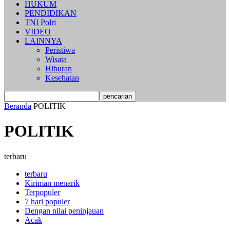
HUKUM
PENDIDIKAN
TNI Polri
VIDEO
LAINNYA
Peristiwa
Wisata
Hiburan
Kesehatan
Beranda
POLITIK
POLITIK
terbaru
terbaru
Kiriman menarik
Terpopuler
7 hari populer
Dengan nilai peninjauan
Acak