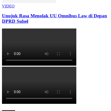
VIDEO
Unujuk Rasa Menolak UU Omnibus Law di Depan
DPRD Sulsel