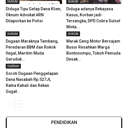
HUKUM
HUKUM
Diduga Tipu Gelap Dana Klien,
Diduga adanya Rekayasa
Oknum Advokat ARN
Kasus, Korban jadi
Dilaporkan ke Polisi
Tersangka, DPD Cobra Sulsel
Minta...
HUKUM
HUKUM
Dugaan Maraknya Tambang,
Marak Geng Motor Bersajam
Peredaran BBM dan Rokok
Busur Resahkan Warga
Ilegal, Maritim Muda
Bontonompo, Tokoh Pemuda
Geruduk...
Desak...
DAERAH
Soroti Dugaan Penggelapan
Dana Nasabah Rp.527Jt,
Ratna Kahali dan Rekan
Gugat...
PENDIDIKAN