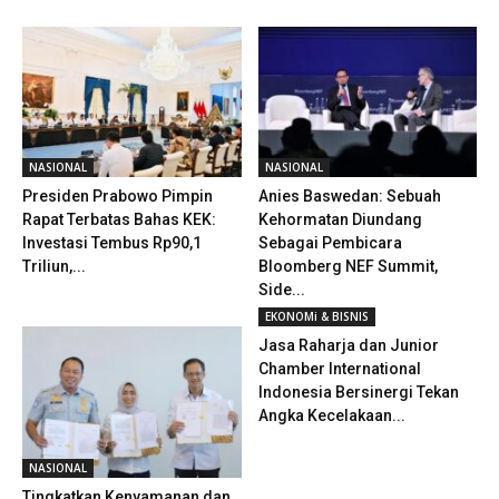
NASIONAL
NASIONAL
Presiden Prabowo Pimpin
Anies Baswedan: Sebuah
Rapat Terbatas Bahas KEK:
Kehormatan Diundang
Investasi Tembus Rp90,1
Sebagai Pembicara
Triliun,...
Bloomberg NEF Summit,
Side...
EKONOMi & BISNIS
Jasa Raharja dan Junior
Chamber International
Indonesia Bersinergi Tekan
Angka Kecelakaan...
NASIONAL
Tingkatkan Kenyamanan dan