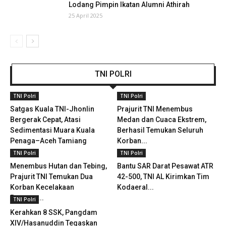
Lodang Pimpin Ikatan Alumni Athirah
25 April 2025
TNI POLRI
TNI Polri
TNI Polri
Satgas Kuala TNI-Jhonlin
Prajurit TNI Menembus
Bergerak Cepat, Atasi
Medan dan Cuaca Ekstrem,
Sedimentasi Muara Kuala
Berhasil Temukan Seluruh
Penaga–Aceh Tamiang
Korban...
TNI Polri
TNI Polri
Menembus Hutan dan Tebing,
Bantu SAR Darat Pesawat ATR
Prajurit TNI Temukan Dua
42-500, TNI AL Kirimkan Tim
Korban Kecelakaan
Kodaeral...
Pesawat...
TNI Polri
Kerahkan 8 SSK, Pangdam
XIV/Hasanuddin Tegaskan