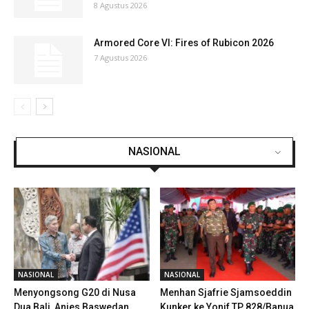
8 Agustus 2026
Armored Core VI: Fires of Rubicon 2026
7 Agustus 2026
NASIONAL
NASIONAL
NASIONAL
Menyongsong G20 di Nusa
Menhan Sjafrie Sjamsoeddin
Dua Bali, Anies Baswedan
Kunker ke Yonif TP 828/Banua