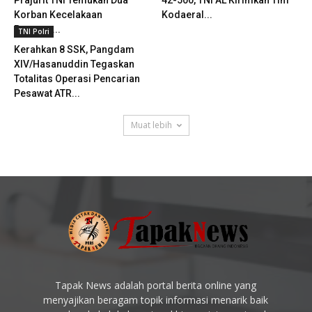
Korban Kecelakaan
Kodaeral...
Pesawat...
TNI Polri
Kerahkan 8 SSK, Pangdam
XIV/Hasanuddin Tegaskan
Totalitas Operasi Pencarian
Pesawat ATR...
Muat lebih
Tapak News adalah portal berita online yang
menyajikan beragam topik informasi menarik baik