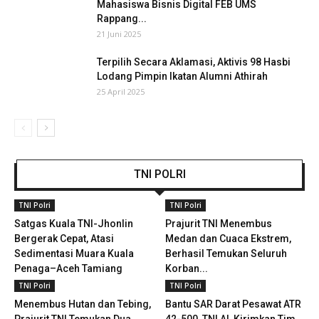
Mahasiswa Bisnis Digital FEB UMS
Rappang...
21 Juni 2025
Terpilih Secara Aklamasi, Aktivis 98 Hasbi
Lodang Pimpin Ikatan Alumni Athirah
25 April 2025
TNI POLRI
TNI Polri
TNI Polri
Satgas Kuala TNI-Jhonlin
Prajurit TNI Menembus
Bergerak Cepat, Atasi
Medan dan Cuaca Ekstrem,
Sedimentasi Muara Kuala
Berhasil Temukan Seluruh
Penaga–Aceh Tamiang
Korban...
TNI Polri
TNI Polri
Menembus Hutan dan Tebing,
Bantu SAR Darat Pesawat ATR
Prajurit TNI Temukan Dua
42-500, TNI AL Kirimkan Tim