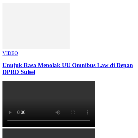
VIDEO
Unujuk Rasa Menolak UU Omnibus Law di Depan
DPRD Sulsel