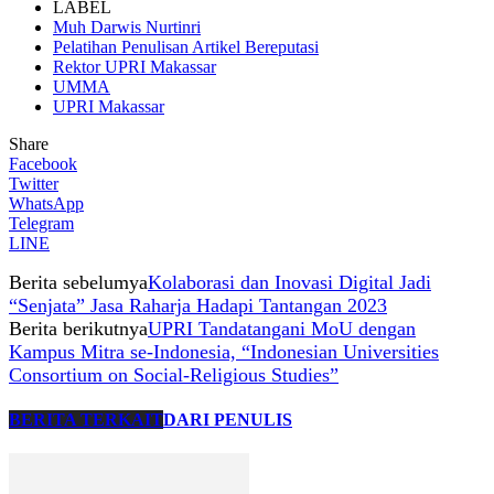
LABEL
Muh Darwis Nurtinri
Pelatihan Penulisan Artikel Bereputasi
Rektor UPRI Makassar
UMMA
UPRI Makassar
Share
Facebook
Twitter
WhatsApp
Telegram
LINE
Berita sebelumya
Kolaborasi dan Inovasi Digital Jadi
“Senjata” Jasa Raharja Hadapi Tantangan 2023
Berita berikutnya
UPRI Tandatangani MoU dengan
Kampus Mitra se-Indonesia, “Indonesian Universities
Consortium on Social-Religious Studies”
BERITA TERKAIT
DARI PENULIS