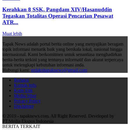
Kerahkan 8 SSK, Pangdam XIV/Hasanuddin
Tegaskan Totalitas Operasi Pencarian Pesawat
ATR...
Muat lebih
Tapak News adalah portal berita online yang menyajikan beragam
topik informasi menarik baik yang berskala lokal, nasional hingga
internasional. Kami berkomitmen untuk senantiasa menghadirkan
berita-berita terkini yang tentunya informatif dan akurat terpercaya
untuk melengkapi kebutuhan informasi anda.
Hubungi kami:
redaksitapaknews@gmail.com
Redaksi
Kontak Info
Kode Etik
Media Siber
Privacy Policy
Disclaimer
© 2019 - tapaknews.com. All Right Reserved. Developed by
PT.Media Ekspos Indonesia
BERITA TERKAIT